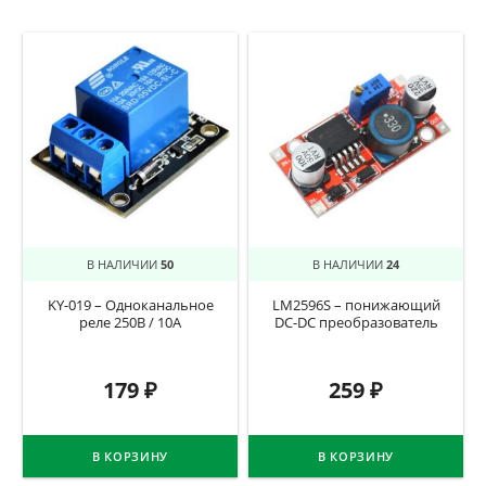
В НАЛИЧИИ
50
В НАЛИЧИИ
24
KY-019 – Одноканальное
LM2596S – понижающий
реле 250В / 10А
DC-DC преобразователь
179
₽
259
₽
В КОРЗИНУ
В КОРЗИНУ