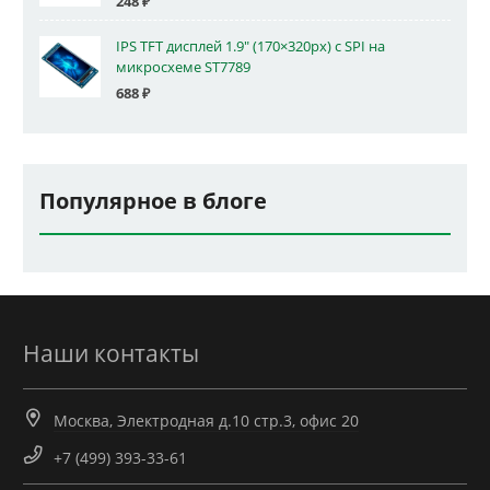
248
₽
IPS TFT дисплей 1.9" (170×320px) с SPI на
микросхеме ST7789
688
₽
Популярное в блоге
Наши контакты
Москва, Электродная д.10 стр.3, офис 20
+7 (499) 393-33-61