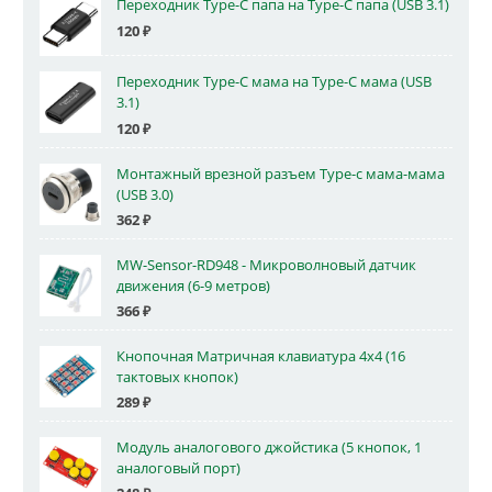
Переходник Type-C папа на Type-C папа (USB 3.1)
120
₽
Переходник Type-C мама на Type-C мама (USB
3.1)
120
₽
Монтажный врезной разъем Type-c мама-мама
(USB 3.0)
362
₽
MW-Sensor-RD948 - Микроволновый датчик
движения (6-9 метров)
366
₽
Кнопочная Матричная клавиатура 4x4 (16
тактовых кнопок)
289
₽
Модуль аналогового джойстика (5 кнопок, 1
аналоговый порт)