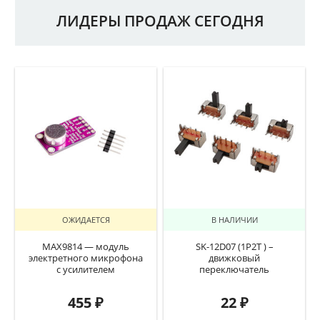
ЛИДЕРЫ ПРОДАЖ СЕГОДНЯ
ОЖИДАЕТСЯ
В НАЛИЧИИ
MAX9814 — модуль
SK-12D07 (1P2T ) –
электретного микрофона
движковый
с усилителем
переключатель
455
₽
22
₽