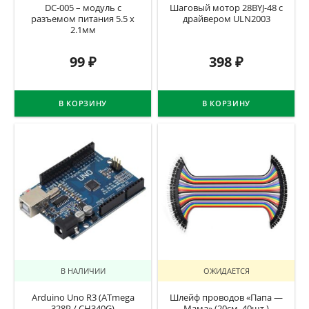
DC-005 – модуль с
Шаговый мотор 28BYJ-48 с
разъемом питания 5.5 х
драйвером ULN2003
2.1мм
99
₽
398
₽
В КОРЗИНУ
В КОРЗИНУ
В НАЛИЧИИ
ОЖИДАЕТСЯ
Arduino Uno R3 (ATmega
Шлейф проводов «Папа —
328P / CH340G)
Мама» (20см, 40шт.)