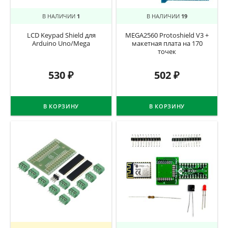
В НАЛИЧИИ
1
В НАЛИЧИИ
19
LCD Keypad Shield для
MEGA2560 Protoshield V3 +
Arduino Uno/Mega
макетная плата на 170
точек
530
₽
502
₽
В КОРЗИНУ
В КОРЗИНУ