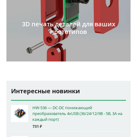
3D печать деталей для ваших
прототипов
Интересные новинки
HW-536 — DC-DC понижающий
преобразователь 4xUSB (36/24/12/9В - 5В, 3А на
каждый порт)
731
₽