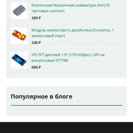
Кнопочная Матричная клавиатура 4x4 (16
тактовых кнопок)
289
₽
Модуль аналогового джойстика (5 кнопок, 1
аналоговый порт)
248
₽
IPS TFT дисплей 1.9" (170×320px) с SPI на
микросхеме ST7789
688
₽
Популярное в блоге