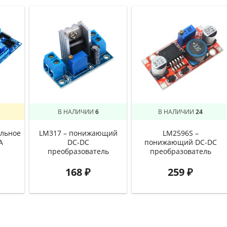
В НАЛИЧИИ
6
В НАЛИЧИИ
24
льное
LM317 – понижающий
LM2596S –
А
DC-DC
понижающий DC-DC
преобразователь
преобразователь
168
₽
259
₽