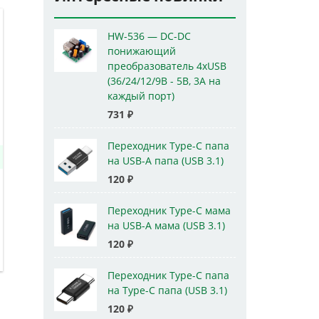
HW-536 — DC-DC
понижающий
преобразователь 4xUSB
(36/24/12/9В - 5В, 3А на
каждый порт)
731
₽
Переходник Type-C папа
на USB-A папа (USB 3.1)
120
₽
Переходник Type-C мама
на USB-A мама (USB 3.1)
120
₽
Переходник Type-C папа
на Type-C папа (USB 3.1)
120
₽