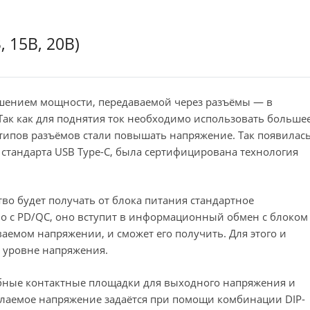
, 15В, 20В)
ышением мощности, передаваемой через разъёмы — в
 Так как для поднятия ток необходимо использовать больше
 типов разъёмов стали повышать напряжение. Так появилас
м стандарта USB Type-C, была сертифицирована технология
ство будет получать от блока питания стандартное
мо с PD/QC, оно вступит в информационный обмен с блоком
емом напряжении, и сможет его получить. Для этого и
 уровне напряжения.
обные контактные площадки для выходного напряжения и
аемое напряжение задаётся при помощи комбинации DIP-