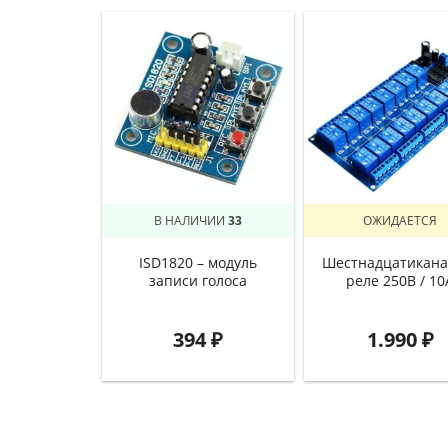
В НАЛИЧИИ
33
ОЖИДАЕТСЯ
ISD1820 – модуль
Шестнадцатикана
записи голоса
реле 250В / 10
394
₽
1.990
₽