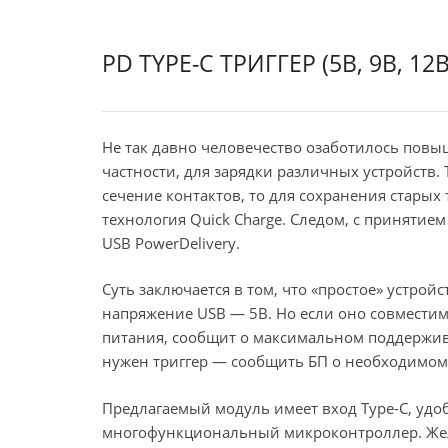
PD TYPE-C ТРИГГЕР (5В, 9В, 12В
Не так давно человечество озаботилось пов
частности, для зарядки различных устройств.
сечение контактов, то для сохранения старых
технология Quick Charge. Следом, с принятие
USB PowerDelivery.
Суть заключается в том, что «простое» устрой
напряжение USB — 5В. Но если оно совмести
питания, сообщит о максимальном поддержива
нужен триггер — сообщить БП о необходимом
Предлагаемый модуль имеет вход Type-C, уд
многофункциональный микроконтроллер. Жел