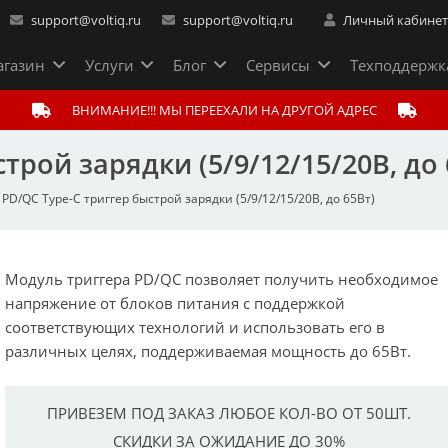
support@voltiq.ru
support@voltiq.ru
Личный кабине
газин
Услуги
Блог
Сервисы
Техподдержк
ВНИМАНИЕ!!! МЫ ПЕРЕЕХАЛИ НА ДРУГОЙ АДРЕС
трой зарядки (5/9/12/15/20В, до 
PD/QC Type-C триггер быстрой зарядки (5/9/12/15/20В, до 65Вт)
Модуль триггера PD/QC позволяет получить необходимое
напряжение от блоков питания с поддержкой
соответствующих технологий и использовать его в
различных целях, поддерживаемая мощность до 65Вт.
ПРИВЕЗЕМ ПОД ЗАКАЗ ЛЮБОЕ КОЛ-ВО ОТ 50ШТ.
СКИДКИ ЗА ОЖИДАНИЕ ДО 30%