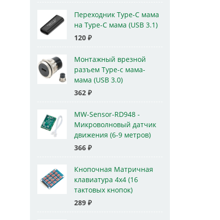
Переходник Type-C мама
на Type-C мама (USB 3.1)
120
₽
Монтажный врезной
разъем Type-c мама-
мама (USB 3.0)
362
₽
MW-Sensor-RD948 -
Микроволновый датчик
движения (6-9 метров)
366
₽
Кнопочная Матричная
клавиатура 4x4 (16
тактовых кнопок)
289
₽