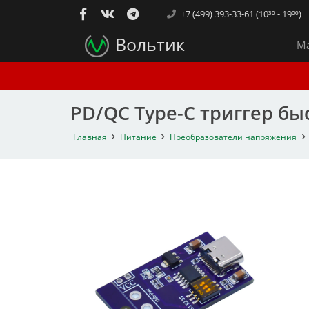
+7 (499) 393-33-61 (10³⁰ - 19⁰⁰)
Вольтик
Ма
PD/QC Type-C триггер быс
Главная
Питание
Преобразователи напряжения