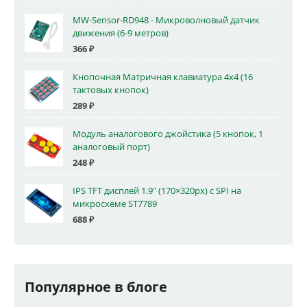
MW-Sensor-RD948 - Микроволновый датчик
движения (6-9 метров)
366
₽
Кнопочная Матричная клавиатура 4x4 (16
тактовых кнопок)
289
₽
Модуль аналогового джойстика (5 кнопок, 1
аналоговый порт)
248
₽
IPS TFT дисплей 1.9" (170×320px) с SPI на
микросхеме ST7789
688
₽
Популярное в блоге