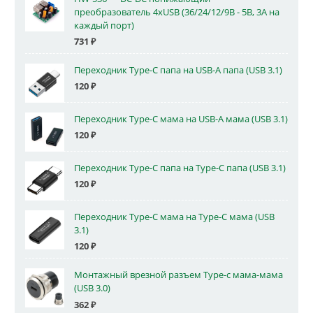
преобразователь 4xUSB (36/24/12/9В - 5В, 3А на
каждый порт)
731
₽
Переходник Type-C папа на USB-A папа (USB 3.1)
120
₽
Переходник Type-C мама на USB-A мама (USB 3.1)
120
₽
Переходник Type-C папа на Type-C папа (USB 3.1)
120
₽
Переходник Type-C мама на Type-C мама (USB
3.1)
120
₽
Монтажный врезной разъем Type-c мама-мама
(USB 3.0)
362
₽