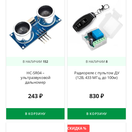
В НАЛИЧИИ
152
В НАЛИЧИИ
8
HC-SR04 –
Радиореле с пультом ДУ
ультразвуковой
(12В, 433 МГц, до 100м)
дальномер
243
₽
830
₽
В КОРЗИНУ
В КОРЗИНУ
СКИДКА %