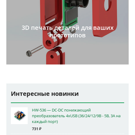
3D печать деталей для ваших
прототипов
Интересные новинки
HW-536 — DC-DC понижающий
преобразователь 4xUSB (36/24/12/9В - 5В, 3А на
каждый порт)
731
₽