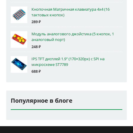
Кнопочная Матричная клавиатура 4x4 (16
тактовых кнопок)
289
₽
Модуль аналогового джойстика (5 кнопок, 1
аналоговый порт)
248
₽
IPS TFT дисплей 1.9" (170×320px) с SPI на
микросхеме ST7789
688
₽
Популярное в блоге