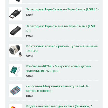
Переходник Type-C папа на Type-C папа (USB 3.1)
120
₽
Переходник Type-C мама на Type-C мама (USB
3.1)
120
₽
Монтажный врезной разъем Type-c мама-мама
(USB 3.0)
362
₽
MW-Sensor-RD948 - Микроволновый датчик
движения (6-9 метров)
366
₽
Кнопочная Матричная клавиатура 4x4 (16
тактовых кнопок)
289
₽
Модуль аналогового джойстика (5 кнопок, 1