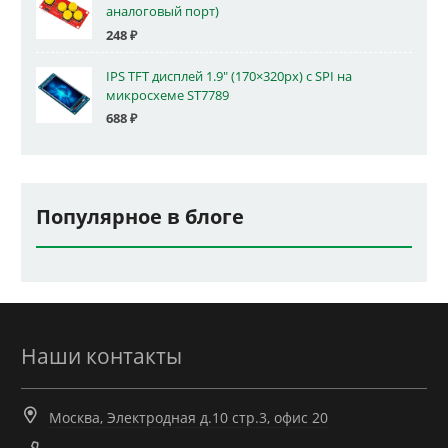
аналоговый порт)
248
₽
IPS TFT дисплей 1.9" (170×320px) с SPI на
микросхеме ST7789
688
₽
Популярное в блоге
Наши контакты
Москва, Электродная д.10 стр.3, офис 20