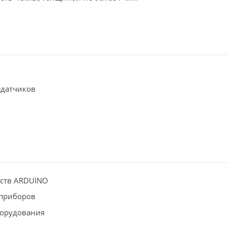
едатчиков
йств ARDUINO
приборов
борудования