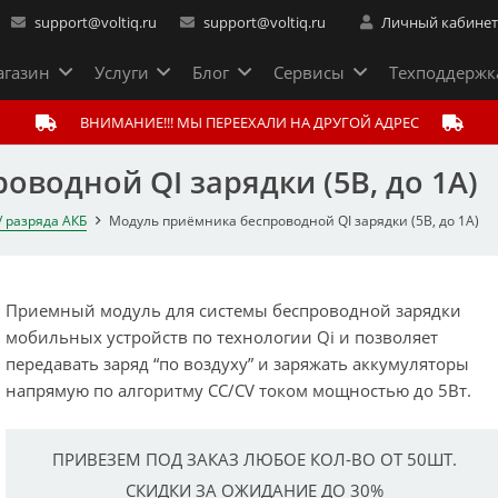
support@voltiq.ru
support@voltiq.ru
Личный кабине
газин
Услуги
Блог
Сервисы
Техподдержк
ВНИМАНИЕ!!! МЫ ПЕРЕЕХАЛИ НА ДРУГОЙ АДРЕС
водной QI зарядки (5В, до 1A)
/ разряда АКБ
Модуль приёмника беспроводной QI зарядки (5В, до 1A)
Приемный модуль для системы беспроводной зарядки
мобильных устройств по технологии Qi и позволяет
передавать заряд “по воздуху” и заряжать аккумуляторы
напрямую по алгоритму CC/CV током мощностью до 5Вт.
ПРИВЕЗЕМ ПОД ЗАКАЗ ЛЮБОЕ КОЛ-ВО ОТ 50ШТ.
СКИДКИ ЗА ОЖИДАНИЕ ДО 30%