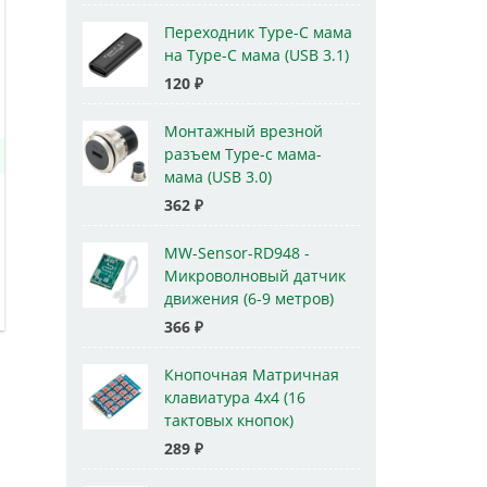
Переходник Type-C мама
на Type-C мама (USB 3.1)
120
₽
Монтажный врезной
разъем Type-c мама-
мама (USB 3.0)
362
₽
MW-Sensor-RD948 -
Микроволновый датчик
движения (6-9 метров)
366
₽
Кнопочная Матричная
клавиатура 4x4 (16
тактовых кнопок)
289
₽