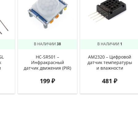
В НАЛИЧИИ
38
В НАЛИЧИИ
1
GL
HC-SR501 –
AM2320 – Цифровой
к
Инфракрасный
датчик температуры
и
датчик движения (PIR)
и влажности
199
₽
481
₽