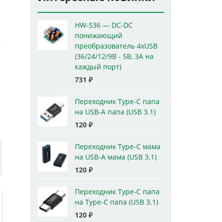
HW-536 — DC-DC
понижающий
преобразователь 4xUSB
(36/24/12/9В - 5В, 3А на
каждый порт)
731
₽
Переходник Type-C папа
на USB-A папа (USB 3.1)
120
₽
Переходник Type-C мама
на USB-A мама (USB 3.1)
120
₽
Переходник Type-C папа
на Type-C папа (USB 3.1)
120
₽