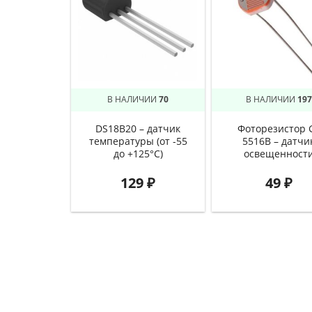
В НАЛИЧИИ
70
В НАЛИЧИИ
197
DS18B20 – датчик
Фоторезистор 
температуры (от -55
5516B – датчи
до +125°C)
освещенност
129
₽
49
₽