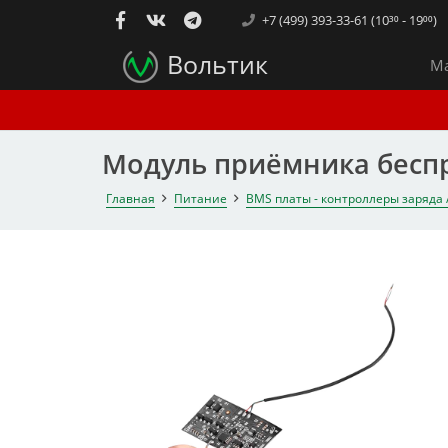
+7 (499) 393-33-61 (10³⁰ - 19⁰⁰)
Вольтик
Ма
Модуль приёмника беспро
Главная
Питание
BMS платы - контроллеры заряда 