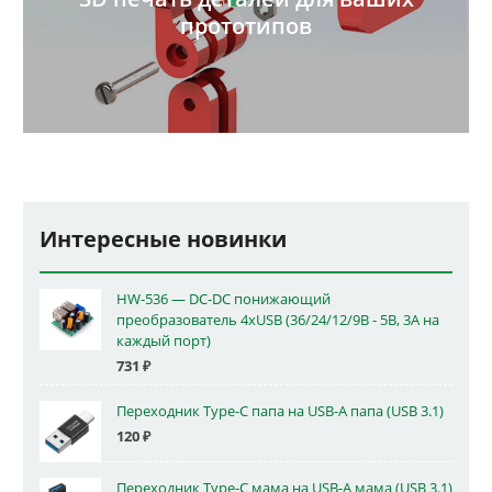
прототипов
Интересные новинки
HW-536 — DC-DC понижающий
преобразователь 4xUSB (36/24/12/9В - 5В, 3А на
каждый порт)
731
₽
Переходник Type-C папа на USB-A папа (USB 3.1)
120
₽
Переходник Type-C мама на USB-A мама (USB 3.1)