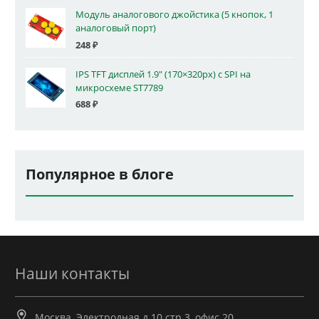
Модуль аналогового джойстика (5 кнопок, 1
аналоговый порт)
248
₽
IPS TFT дисплей 1.9" (170×320px) с SPI на
микросхеме ST7789
688
₽
Популярное в блоге
Наши контакты
Москва, Электродная д.10 стр.3, офис 20