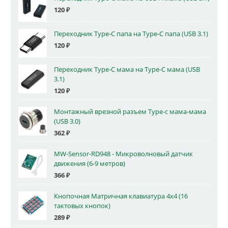
120
₽
Переходник Type-C папа на Type-C папа (USB 3.1)
120
₽
Переходник Type-C мама на Type-C мама (USB
3.1)
120
₽
Монтажный врезной разъем Type-c мама-мама
(USB 3.0)
362
₽
MW-Sensor-RD948 - Микроволновый датчик
движения (6-9 метров)
366
₽
Кнопочная Матричная клавиатура 4x4 (16
тактовых кнопок)
289
₽