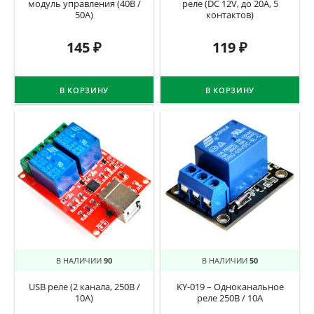
модуль управления (40В /
реле (DC 12V, до 20A, 5
50A)
контактов)
145
₽
119
₽
В КОРЗИНУ
В КОРЗИНУ
В НАЛИЧИИ
90
В НАЛИЧИИ
50
USB реле (2 канала, 250В /
KY-019 – Одноканальное
10А)
реле 250В / 10А