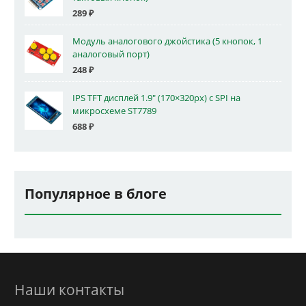
289
₽
Модуль аналогового джойстика (5 кнопок, 1
аналоговый порт)
248
₽
IPS TFT дисплей 1.9" (170×320px) с SPI на
микросхеме ST7789
688
₽
Популярное в блоге
Наши контакты