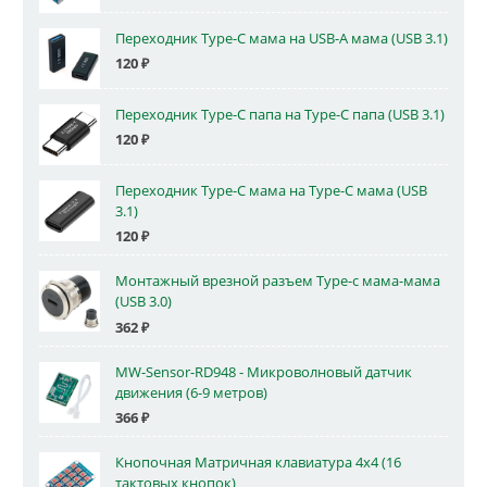
Переходник Type-C мама на USB-A мама (USB 3.1)
120
₽
Переходник Type-C папа на Type-C папа (USB 3.1)
120
₽
Переходник Type-C мама на Type-C мама (USB
3.1)
120
₽
Монтажный врезной разъем Type-c мама-мама
(USB 3.0)
362
₽
MW-Sensor-RD948 - Микроволновый датчик
движения (6-9 метров)
366
₽
Кнопочная Матричная клавиатура 4x4 (16
тактовых кнопок)