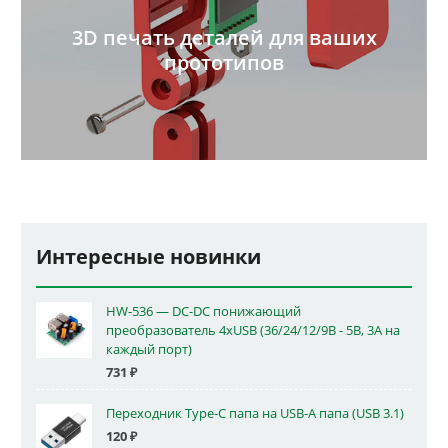
3D печать деталей для ваших
прототипов
Интересные новинки
HW-536 — DC-DC понижающий
преобразователь 4xUSB (36/24/12/9В - 5В, 3А на
каждый порт)
731
₽
Переходник Type-C папа на USB-A папа (USB 3.1)
120
₽