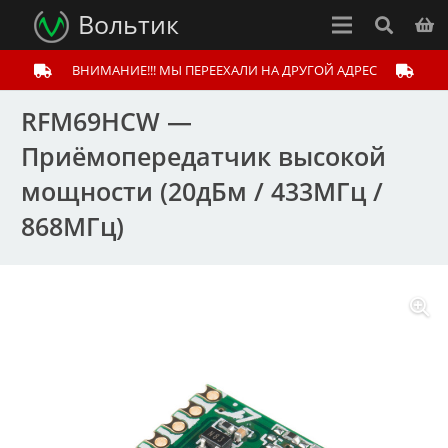
Вольтик
ВНИМАНИЕ!!! МЫ ПЕРЕЕХАЛИ НА ДРУГОЙ АДРЕС
RFM69HCW —
Приёмопередатчик высокой
мощности (20дБм / 433МГц /
868МГц)