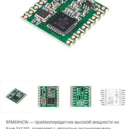
RFM69HCW — приёмопередатчик высокой мощности на
базе SX1231, позволяет с лёгкостью организовывать