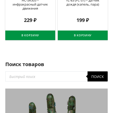
HC-SR505 –
YL-83 (FC-37) – датчик
инфракрасный датчик
дождя (капель, пара)
движения
229
₽
199
₽
В КОРЗИНУ
В КОРЗИНУ
Поиск товаров
Поиск
ПОИСК
товаров