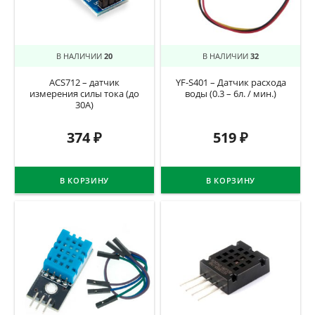
В НАЛИЧИИ
20
В НАЛИЧИИ
32
ACS712 – датчик
YF-S401 – Датчик расхода
измерения силы тока (до
воды (0.3 – 6л. / мин.)
30A)
374
₽
519
₽
В КОРЗИНУ
В КОРЗИНУ