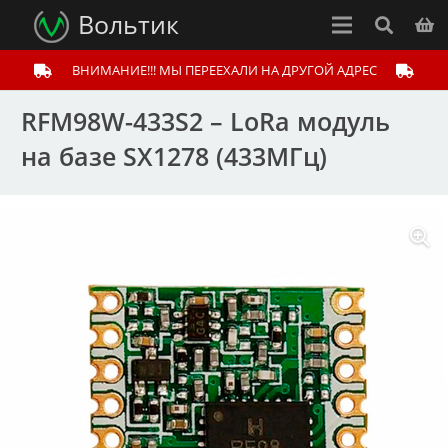
Вольтик
ВНИМАНИЕ!!! МЫ ПЕРЕЕХАЛИ НА ДРУГОЙ АДРЕС
RFM98W-433S2 – LoRa модуль
на базе SX1278 (433МГц)