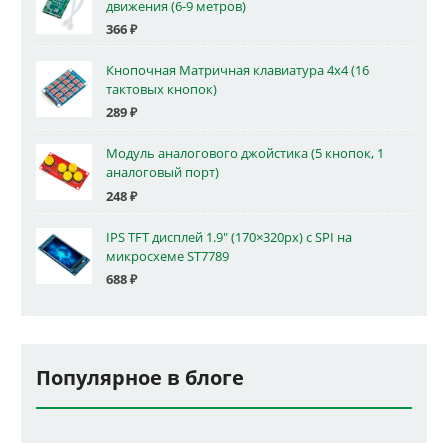
движения (6-9 метров)
366
₽
Кнопочная Матричная клавиатура 4x4 (16
тактовых кнопок)
289
₽
Модуль аналогового джойстика (5 кнопок, 1
аналоговый порт)
248
₽
IPS TFT дисплей 1.9" (170×320px) с SPI на
микросхеме ST7789
688
₽
Популярное в блоге