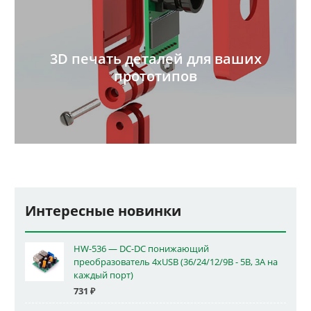
3D печать деталей для ваших
прототипов
Интересные новинки
HW-536 — DC-DC понижающий
преобразователь 4xUSB (36/24/12/9В - 5В, 3А на
каждый порт)
731
₽