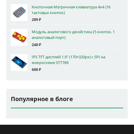
Кнопочная Матричная клавиатура 4x4 (16
тактовых кнопок)
289
₽
Модуль аналогового джойстика (5 кнопок, 1
аналоговый порт)
248
₽
IPS TFT дисплей 1.9" (170×320px) с SPI на
микросхеме ST7789
688
₽
Популярное в блоге