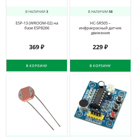
В НАЛИЧИИ
3
В НАЛИЧИИ
58
ESP-13 (WROOM-02) на
HC-SR505 –
базе ESP8266
инфракрасный датчик
движения
369
₽
229
₽
В КОРЗИНУ
В КОРЗИНУ