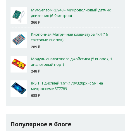
MW-Sensor-RD948 - Микроволновый датчик
движения (6-9 метров)
366
₽
Кнопочная Матричная клавиатура 4x4 (16
тактовых кнопок)
289
₽
Модуль аналогового джойстика (5 кнопок, 1
аналоговый порт)
248
₽
IPS TFT дисплей 1.9" (170×320px) с SPI на
микросхеме ST7789
688
₽
Популярное в блоге