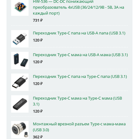
HW-536 — DC-DC понижающий
преобразователь 4xUSB (36/24/12/9В - 5В, 3А на
каждый порт)
731
₽
Переходник Type-C папа на USB-A папа (USB 3.1)
120
₽
Переходник Type-C мама на USB-A мама (USB 3.1)
120
₽
Переходник Type-C папа на Type-C папа (USB 3.1)
120
₽
Переходник Type-C мама на Type-C мама (USB
3.1)
120
₽
Монтажный врезной разъем Type-c мама-мама
(USB 3.0)
362
₽