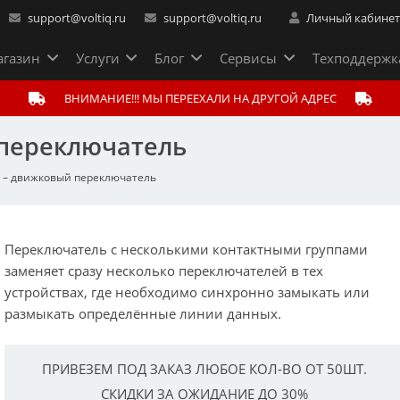
support@voltiq.ru
support@voltiq.ru
Личный кабине
газин
Услуги
Блог
Сервисы
Техподдержк
ВНИМАНИЕ!!! МЫ ПЕРЕЕХАЛИ НА ДРУГОЙ АДРЕС
 переключатель
 – движковый переключатель
Переключатель с несколькими контактными группами
заменяет сразу несколько переключателей в тех
устройствах, где необходимо синхронно замыкать или
размыкать определённые линии данных.
ПРИВЕЗЕМ ПОД ЗАКАЗ ЛЮБОЕ КОЛ-ВО ОТ 50ШТ.
СКИДКИ ЗА ОЖИДАНИЕ ДО 30%