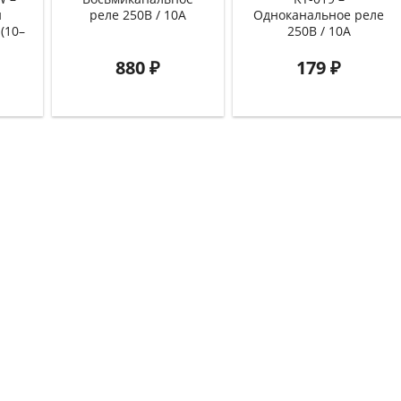
й
реле 250В / 10А
Одноканальное реле
(10–
250В / 10А
880
₽
179
₽