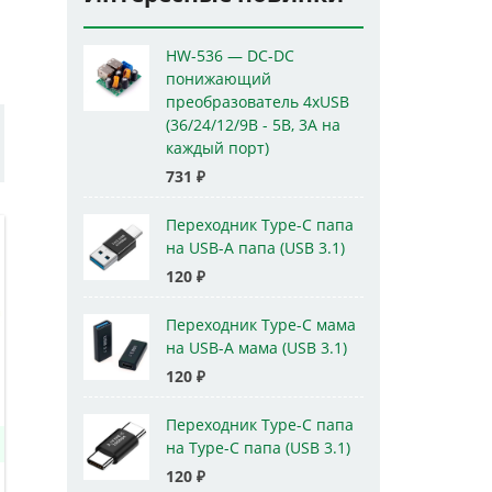
HW-536 — DC-DC
понижающий
преобразователь 4xUSB
(36/24/12/9В - 5В, 3А на
каждый порт)
731
₽
Переходник Type-C папа
на USB-A папа (USB 3.1)
120
₽
Переходник Type-C мама
на USB-A мама (USB 3.1)
120
₽
Переходник Type-C папа
на Type-C папа (USB 3.1)
120
₽