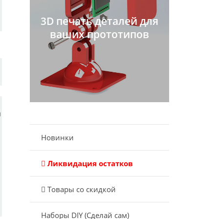
3D печать деталей для
ваших прототипов
и
Новинки
Ликвидация остатков
Товары со скидкой
Наборы DIY (Сделай сам)