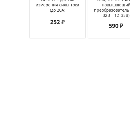
измерения силы тока
повышающи
(до 20А)
преобразователь 
32В – 12–35В)
252
₽
590
₽