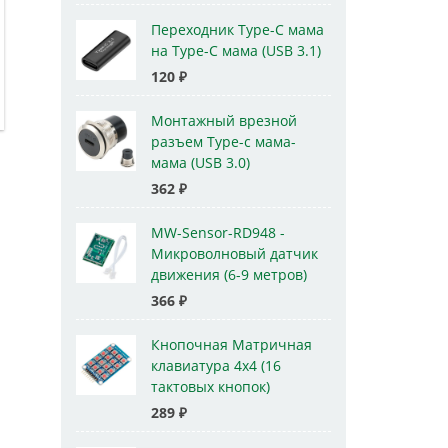
Переходник Type-C мама
на Type-C мама (USB 3.1)
120
₽
Монтажный врезной
разъем Type-c мама-
мама (USB 3.0)
362
₽
MW-Sensor-RD948 -
Микроволновый датчик
движения (6-9 метров)
366
₽
Кнопочная Матричная
клавиатура 4x4 (16
тактовых кнопок)
289
₽