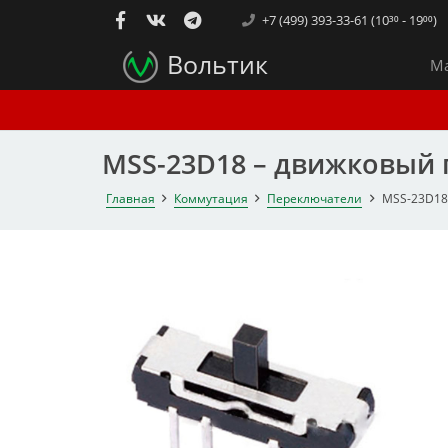
+7 (499) 393-33-61 (10³⁰ - 19⁰⁰)
Вольтик
Ма
MSS-23D18 – движковый
Главная
Коммутация
Переключатели
MSS-23D18