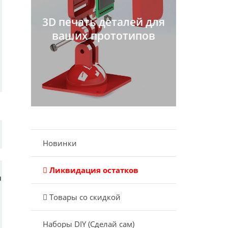
3D печать деталей для
ваших прототипов
Новинки
Ликвидация остатков
и
Товары со скидкой
Наборы DIY (Сделай сам)