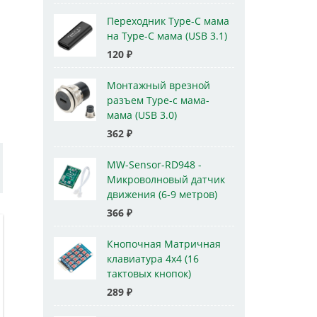
Переходник Type-C мама
на Type-C мама (USB 3.1)
120
₽
Монтажный врезной
разъем Type-c мама-
мама (USB 3.0)
362
₽
MW-Sensor-RD948 -
Микроволновый датчик
движения (6-9 метров)
366
₽
Кнопочная Матричная
клавиатура 4x4 (16
тактовых кнопок)
289
₽