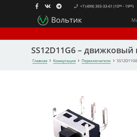
+7 (499) 393-33-61 (10³⁰ - 19⁰⁰)
Вольтик
Ма
SS12D11G6 – движковый
Главная
Коммутация
Переключатели
SS12D11G6