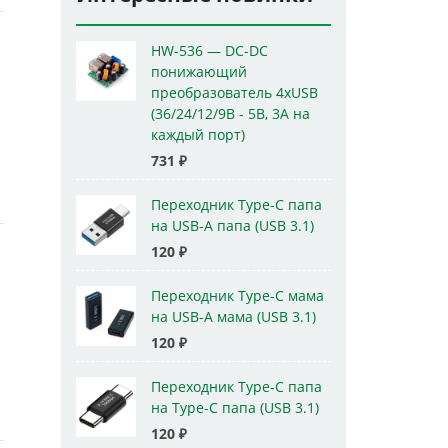
HW-536 — DC-DC
понижающий
преобразователь 4xUSB
(36/24/12/9В - 5В, 3А на
каждый порт)
731
₽
Переходник Type-C папа
на USB-A папа (USB 3.1)
120
₽
Переходник Type-C мама
на USB-A мама (USB 3.1)
120
₽
Переходник Type-C папа
на Type-C папа (USB 3.1)
120
₽