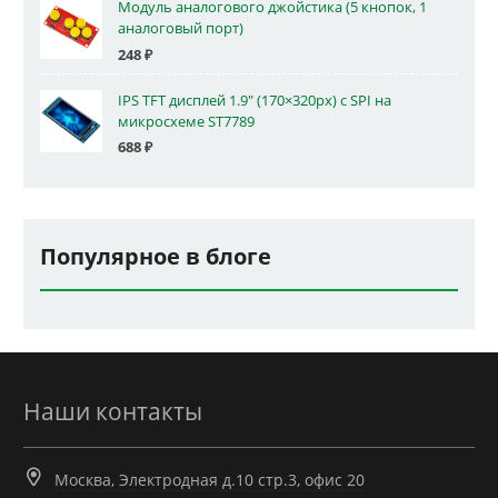
Модуль аналогового джойстика (5 кнопок, 1
аналоговый порт)
248
₽
IPS TFT дисплей 1.9" (170×320px) с SPI на
микросхеме ST7789
688
₽
Популярное в блоге
Наши контакты
Москва, Электродная д.10 стр.3, офис 20