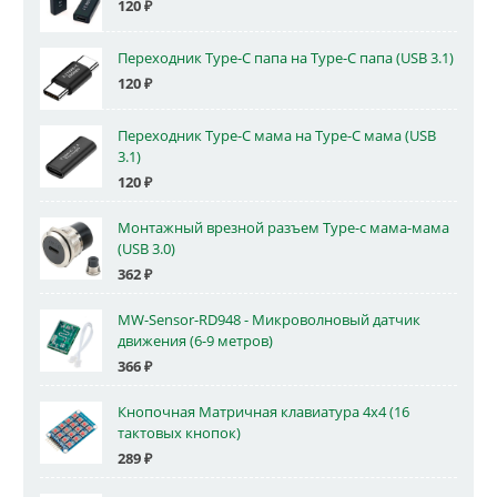
120
₽
Переходник Type-C папа на Type-C папа (USB 3.1)
120
₽
Переходник Type-C мама на Type-C мама (USB
3.1)
120
₽
Монтажный врезной разъем Type-c мама-мама
(USB 3.0)
362
₽
MW-Sensor-RD948 - Микроволновый датчик
движения (6-9 метров)
366
₽
Кнопочная Матричная клавиатура 4x4 (16
тактовых кнопок)
289
₽