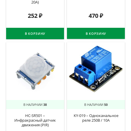
20А)
252
₽
470
₽
В КОРЗИНУ
В КОРЗИНУ
В НАЛИЧИИ
38
В НАЛИЧИИ
50
HC-SR501 –
KY-019 – Одноканальное
Инфракрасный датчик
реле 250В / 10А
движения (PIR)