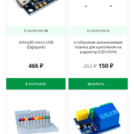
В НАЛИЧИИ
33
В НАЛИЧИИ
5
Attiny85 micro-USB
U-образная алюминиевая
(Digispark)
планка для крепления на
радиатор E3D V5/V6
466
₽
150
₽
262
₽
В КОРЗИНУ
ВЫБРАТЬ ...