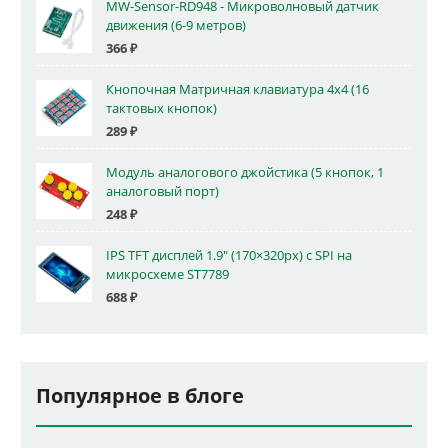
MW-Sensor-RD948 - Микроволновый датчик
движения (6-9 метров)
366
₽
Кнопочная Матричная клавиатура 4x4 (16
тактовых кнопок)
289
₽
Модуль аналогового джойстика (5 кнопок, 1
аналоговый порт)
248
₽
IPS TFT дисплей 1.9" (170×320px) с SPI на
микросхеме ST7789
688
₽
Популярное в блоге