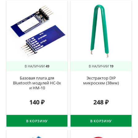
В НАЛИЧИИ
49
В НАЛИЧИИ
19
Базовая плата для
Экстрактор DIP
Bluetooth модулей HС-0x
микросхем (38мм)
и HM-10
140
₽
248
₽
В КОРЗИНУ
В КОРЗИНУ