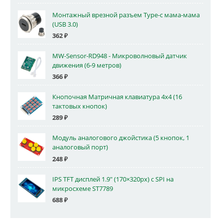
Монтажный врезной разъем Type-c мама-мама
(USB 3.0)
362
₽
MW-Sensor-RD948 - Микроволновый датчик
движения (6-9 метров)
366
₽
Кнопочная Матричная клавиатура 4x4 (16
тактовых кнопок)
289
₽
Модуль аналогового джойстика (5 кнопок, 1
аналоговый порт)
248
₽
IPS TFT дисплей 1.9" (170×320px) с SPI на
микросхеме ST7789
688
₽