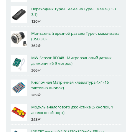
Переходник Type-C мама на Type-C мама (USB
3.1)
120
₽
Монтажный врезной разъем Type-c мама-мама
(USB 3.0)
362
₽
MW-Sensor-RD948 - Микроволновый датчик
движения (6-9 метров)
366
₽
Кнопочная Матричная клавиатура 4x4 (16
тактовых кнопок)
289
₽
Модуль аналогового джойстика (5 кнопок, 1
аналоговый порт)
248
₽
IPS TFT дисплей 1.9" (170×320px) с SPI на