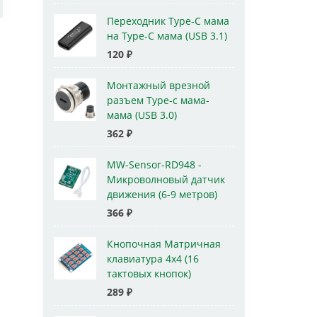
Переходник Type-C мама
на Type-C мама (USB 3.1)
120
₽
Монтажный врезной
разъем Type-c мама-
мама (USB 3.0)
362
₽
MW-Sensor-RD948 -
Микроволновый датчик
движения (6-9 метров)
366
₽
Кнопочная Матричная
клавиатура 4x4 (16
тактовых кнопок)
289
₽