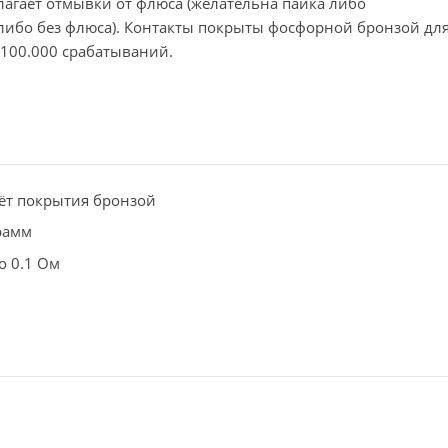
лагает отмывки от флюса (желательна пайка либо
ибо без флюса). Контакты покрыты фосфорной бронзой дл
 100.000 срабатываний.
ёт покрытия бронзой
рамм
о 0.1 Ом