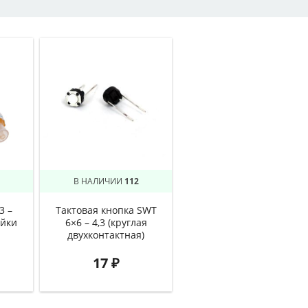
В НАЛИЧИИ
112
3 –
Тактовая кнопка SWT
айки
6×6 – 4,3 (круглая
двухконтактная)
17
₽