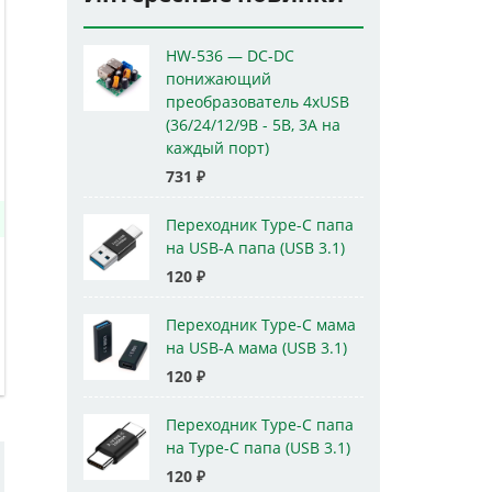
HW-536 — DC-DC
понижающий
преобразователь 4xUSB
(36/24/12/9В - 5В, 3А на
каждый порт)
731
₽
Переходник Type-C папа
на USB-A папа (USB 3.1)
120
₽
Переходник Type-C мама
на USB-A мама (USB 3.1)
120
₽
Переходник Type-C папа
на Type-C папа (USB 3.1)
120
₽