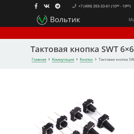
+7 (499) 393-33-61 (10³⁰ - 19⁰⁰)
Вольтик
Ма
Тактовая кнопка SWT 6×6
Главная
Коммутация
Кнопки
Тактовая кнопка SWT