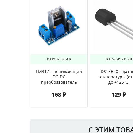
В НАЛИЧИИ
6
В НАЛИЧИИ
70
LM317 – понижающий
DS18B20 – датч
DC-DC
температуры (от
преобразователь
до +125°C)
168
₽
129
₽
С ЭТИМ ТОВ