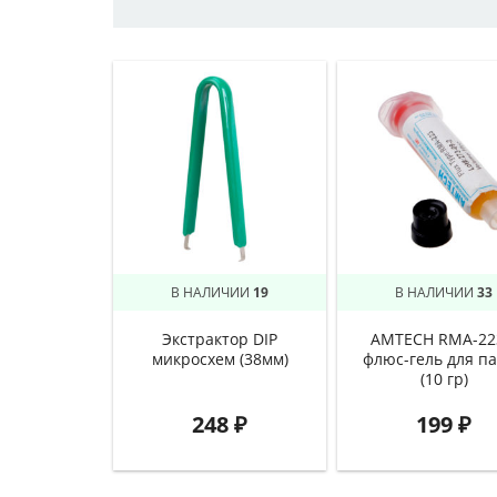
В НАЛИЧИИ
19
В НАЛИЧИИ
33
Экстрактор DIP
AMTECH RMA-22
микросхем (38мм)
флюс-гель для п
(10 гр)
248
₽
199
₽