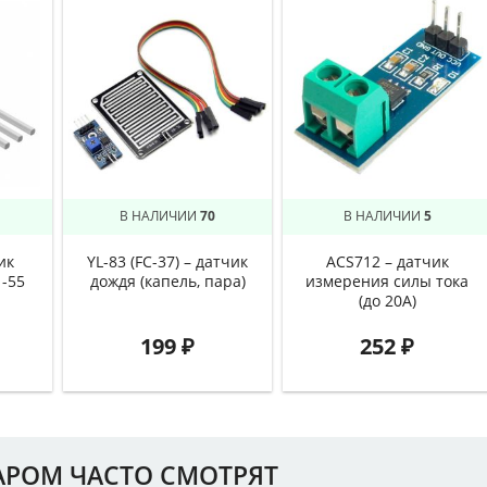
В НАЛИЧИИ
70
В НАЛИЧИИ
5
ик
YL-83 (FC-37) – датчик
ACS712 – датчик
 -55
дождя (капель, пара)
измерения силы тока
(до 20А)
199
₽
252
₽
АРОМ ЧАСТО СМОТРЯТ