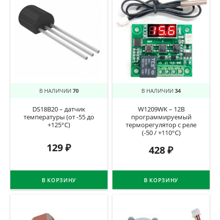
В НАЛИЧИИ
70
В НАЛИЧИИ
34
DS18B20 – датчик
W1209WK – 12В
температуры (от -55 до
программируемый
+125°C)
терморегулятор с реле
(-50 / +110°C)
129
₽
428
₽
В КОРЗИНУ
В КОРЗИНУ