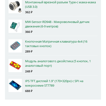
Монтажный врезной разъем Type-c мама-мама
(USB 3.0)
362
₽
MW-Sensor-RD948 - Микроволновый датчик
движения (6-9 метров)
366
₽
Кнопочная Матричная клавиатура 4x4 (16
тактовых кнопок)
289
₽
Модуль аналогового джойстика (5 кнопок, 1
аналоговый порт)
248
₽
IPS TFT дисплей 1.9" (170×320px) с SPI на
микросхеме ST7789
688
₽