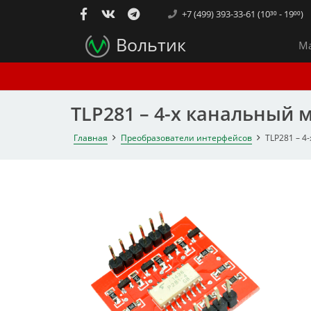
+7 (499) 393-33-61 (10³⁰ - 19⁰⁰)
Вольтик
Ма
TLP281 – 4-х канальный 
Главная
Преобразователи интерфейсов
TLP281 – 4