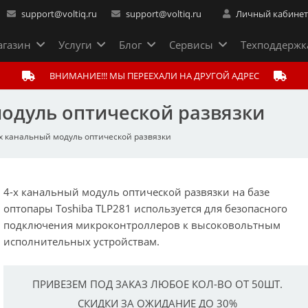
support@voltiq.ru
support@voltiq.ru
Личный кабине
газин
Услуги
Блог
Сервисы
Техподдержк
ВНИМАНИЕ!!! МЫ ПЕРЕЕХАЛИ НА ДРУГОЙ АДРЕС
модуль оптической развязки
-х канальный модуль оптической развязки
4-х канальный модуль оптической развязки на базе
оптопары Toshiba TLP281 используется для безопасного
подключения микроконтроллеров к высоковольтным
исполнительных устройствам.
ПРИВЕЗЕМ ПОД ЗАКАЗ ЛЮБОЕ КОЛ-ВО ОТ 50ШТ.
СКИДКИ ЗА ОЖИДАНИЕ ДО 30%