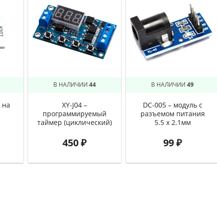
В НАЛИЧИИ
44
В НАЛИЧИИ
49
 на
XY-J04 –
DC-005 – модуль с
программируемый
разъемом питания
таймер (циклический)
5.5 х 2.1мм
450
₽
99
₽