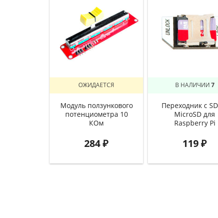
ОЖИДАЕТСЯ
В НАЛИЧИИ
7
Модуль ползункового
Переходник с SD
потенциометра 10
MicroSD для
КОм
Raspberry Pi
284
₽
119
₽