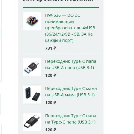
HW-536 — DC-DC
понижающий
преобразователь 4xUSB
(36/24/12/9В - 5В, 3А на
каждый порт)
731
₽
Переходник Type-C папа
на USB-A папа (USB 3.1)
120
₽
Переходник Type-C мама
на USB-A мама (USB 3.1)
120
₽
Переходник Type-C папа
на Type-C папа (USB 3.1)
120
₽