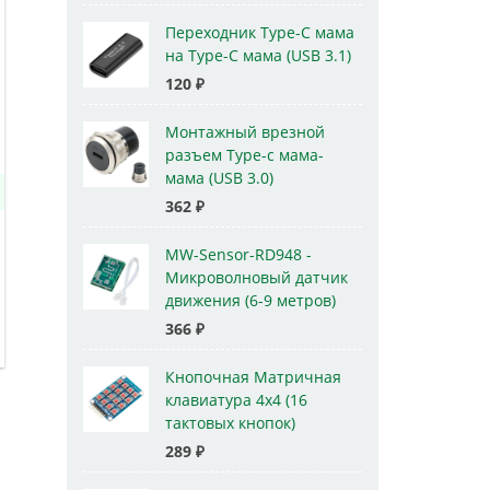
Переходник Type-C мама
на Type-C мама (USB 3.1)
120
₽
Монтажный врезной
разъем Type-c мама-
мама (USB 3.0)
362
₽
MW-Sensor-RD948 -
Микроволновый датчик
движения (6-9 метров)
366
₽
Кнопочная Матричная
клавиатура 4x4 (16
тактовых кнопок)
289
₽