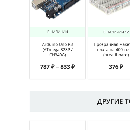
В НАЛИЧИИ
В НАЛИЧИИ
12
Arduino Uno R3
Прозрачная маке
(ATmega 328P /
плата на 400 то
CH340G)
(breadboard)
787
₽
–
833
₽
376
₽
ДРУГИЕ 