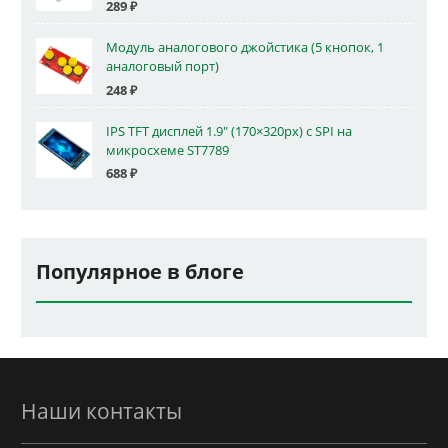
289
₽
Модуль аналогового джойстика (5 кнопок, 1
аналоговый порт)
248
₽
IPS TFT дисплей 1.9" (170×320px) с SPI на
микросхеме ST7789
688
₽
Популярное в блоге
Наши контакты