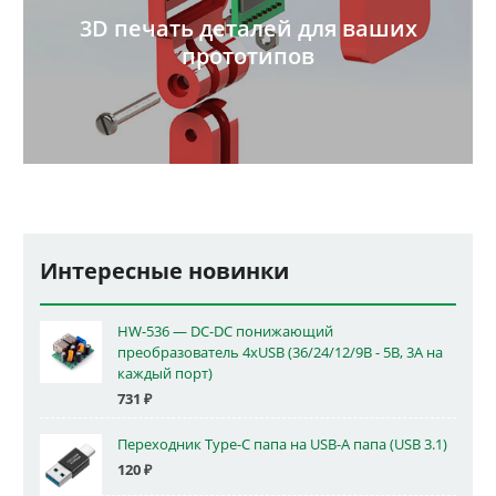
3D печать деталей для ваших
прототипов
Интересные новинки
HW-536 — DC-DC понижающий
преобразователь 4xUSB (36/24/12/9В - 5В, 3А на
каждый порт)
731
₽
Переходник Type-C папа на USB-A папа (USB 3.1)
120
₽