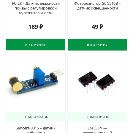
FC-28 – Датчик влажности
Фоторезистор GL 5516B –
почвы c регулировкой
датчик освещенности
чувствительности
189
₽
49
₽
В КОРЗИНУ
В КОРЗИНУ
В НАЛИЧИИ
34
В НАЛИЧИИ
40
Sencera 801S – датчик
LM358N —
вибрации
двухканальный