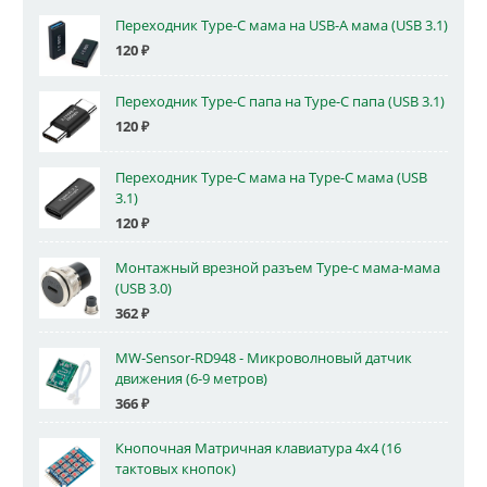
Переходник Type-C мама на USB-A мама (USB 3.1)
120
₽
Переходник Type-C папа на Type-C папа (USB 3.1)
120
₽
Переходник Type-C мама на Type-C мама (USB
3.1)
120
₽
Монтажный врезной разъем Type-c мама-мама
(USB 3.0)
362
₽
MW-Sensor-RD948 - Микроволновый датчик
движения (6-9 метров)
366
₽
Кнопочная Матричная клавиатура 4x4 (16
тактовых кнопок)