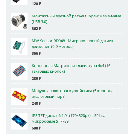
120
₽
Монтажный врезной разъем Type-c мама-мама
(USB 3.0)
362
₽
MW-Sensor-RD948 - Микроволновый датчик
движения (6-9 метров)
366
₽
Кнопочная Матричная клавиатура 4x4 (16
тактовых кнопок)
289
₽
Модуль аналогового джойстика (5 кнопок, 1
аналоговый порт)
248
₽
IPS TFT дисплей 1.9" (170×320px) с SPI на
микросхеме ST7789
688
₽