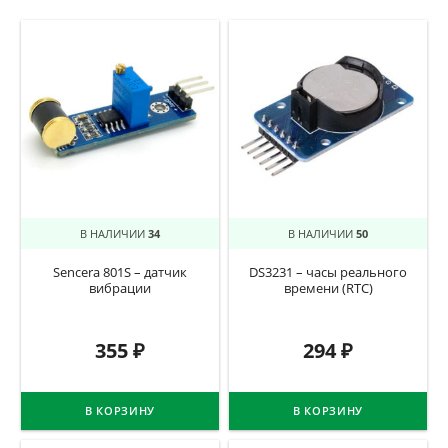
В НАЛИЧИИ
34
В НАЛИЧИИ
50
Sencera 801S – датчик
DS3231 – часы реального
вибрации
времени (RTC)
355
₽
294
₽
В КОРЗИНУ
В КОРЗИНУ