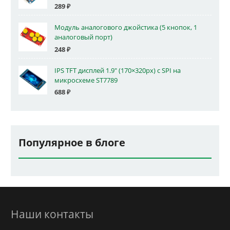
289
₽
Модуль аналогового джойстика (5 кнопок, 1
аналоговый порт)
248
₽
IPS TFT дисплей 1.9" (170×320px) с SPI на
микросхеме ST7789
688
₽
Популярное в блоге
Наши контакты