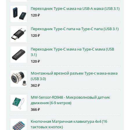
Переходник Type-C мама на USB-A мама (USB 3.1)
120
₽
Переходник Type-C папа на Type-C папа (USB 3.1)
120
₽
Переходник Type-C мама на Type-C мама (USB
3.1)
120
₽
Монтажный врезной разъем Type-c мама-мама
(USB 3.0)
362
₽
MW-Sensor-RD948 - Микроволновый датчик
движения (6-9 метров)
366
₽
Кнопочная Матричная клавиатура 4x4 (16
тактовых кнопок)