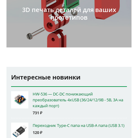
3D печать деталей для ваших
прототипов
Интересные новинки
HW-536 — DC-DC понижающий
преобразователь 4xUSB (36/24/12/9В - 5В, 3А на
каждый порт)
731
₽
Переходник Type-C папа на USB-A папа (USB 3.1)
120
₽