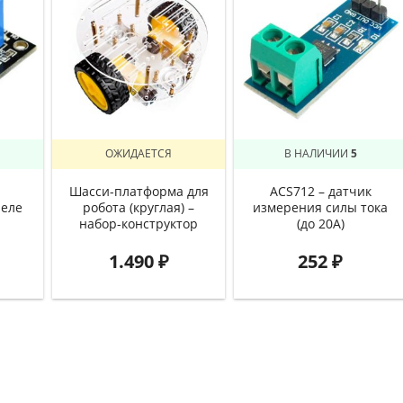
ОЖИДАЕТСЯ
В НАЛИЧИИ
5
Шасси-платформа для
ACS712 – датчик
реле
робота (круглая) –
измерения силы тока
набор-конструктор
(до 20А)
1.490
₽
252
₽