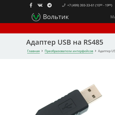
+7 (499) 393-33-61 (10³⁰ - 19⁰⁰)
Вольтик
Ма
Адаптер USB на RS485
Главная
Преобразователи интерфейсов
Адаптер U