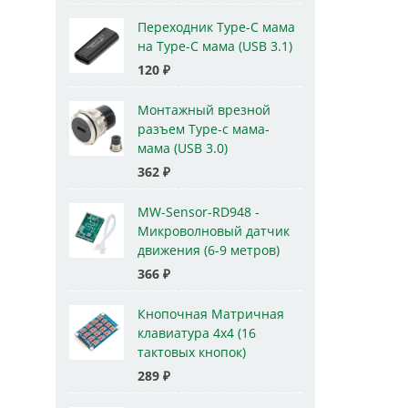
Переходник Type-C мама
на Type-C мама (USB 3.1)
120
₽
Монтажный врезной
разъем Type-c мама-
мама (USB 3.0)
362
₽
MW-Sensor-RD948 -
Микроволновый датчик
движения (6-9 метров)
366
₽
Кнопочная Матричная
клавиатура 4x4 (16
тактовых кнопок)
289
₽