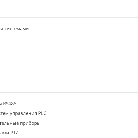
и системами
м RS485
стем управления PLC
тельные приборы
ами PTZ