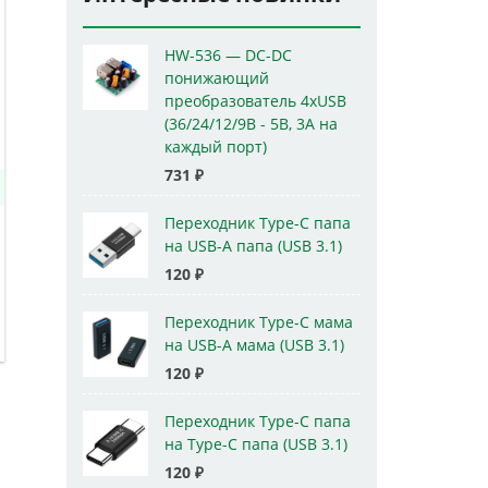
HW-536 — DC-DC
понижающий
преобразователь 4xUSB
(36/24/12/9В - 5В, 3А на
каждый порт)
731
₽
Переходник Type-C папа
на USB-A папа (USB 3.1)
120
₽
Переходник Type-C мама
на USB-A мама (USB 3.1)
120
₽
Переходник Type-C папа
на Type-C папа (USB 3.1)
120
₽