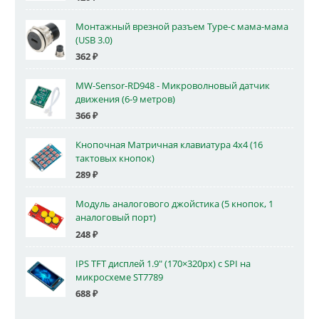
Монтажный врезной разъем Type-c мама-мама
(USB 3.0)
362
₽
MW-Sensor-RD948 - Микроволновый датчик
движения (6-9 метров)
366
₽
Кнопочная Матричная клавиатура 4x4 (16
тактовых кнопок)
289
₽
Модуль аналогового джойстика (5 кнопок, 1
аналоговый порт)
248
₽
IPS TFT дисплей 1.9" (170×320px) с SPI на
микросхеме ST7789
688
₽