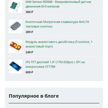
MW-Sensor-RD948 - Микроволновый датчик
движения (6-9 метров)
366
₽
Кнопочная Матричная клавиатура 4x4 (16
тактовых кнопок)
289
₽
Модуль аналогового джойстика (5 кнопок, 1
аналоговый порт)
248
₽
IPS TFT дисплей 1.9" (170×320px) с SPI на
микросхеме ST7789
688
₽
Популярное в блоге