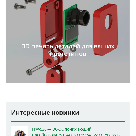
3D печать деталей для ваших
прототипов
Интересные новинки
HW-536 — DC-DC понижающий
преобразователь 4xUSB (36/24/12/9В - 5В, 3А на