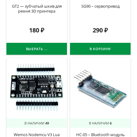
GT2 — зубчатый шкив для
SG90 – сервопривод
ремня 3D принтера
180
₽
290
₽
ВЫБРАТЬ ...
В КОРЗИНУ
В НАЛИЧИИ
49
В НАЛИЧИИ
6
Wemos Nodemcu V3 Lua
HC-05 – Bluetooth модуль