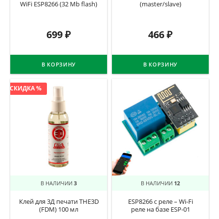
WiFi ESP8266 (32 Mb flash)
(master/slave)
699
₽
466
₽
В КОРЗИНУ
В КОРЗИНУ
СКИДКА %
В НАЛИЧИИ
3
В НАЛИЧИИ
12
Клей для 3Д печати THE3D
ESP8266 с реле – Wi-Fi
(FDM) 100 мл
реле на базе ESP-01