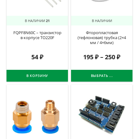
В НАЛИЧИИ
21
В НАЛИЧИИ
FQPF8N60C – транзистор
Фторопластовая
в корпусе TO220F
(тефлоновая) трубка (2×4
мм / 4×6мм)
54
₽
195
₽
–
250
₽
В КОРЗИНУ
ВЫБРАТЬ ...