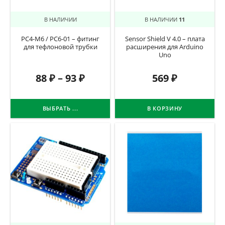
В НАЛИЧИИ
В НАЛИЧИИ
11
PC4-M6 / PC6-01 – фитинг
Sensor Shield V 4.0 – плата
для тефлоновой трубки
расширения для Arduino
Uno
88
₽
–
93
₽
569
₽
ВЫБРАТЬ ...
В КОРЗИНУ