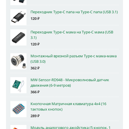
Переходник Type-C папа на Type-C папа (USB 3.1)
120
₽
Переходник Type-C мама на Type-C мама (USB
3.1)
120
₽
Монтажный врезной разъем Type-c мама-мама
(USB 3.0)
362
₽
MW-Sensor-RD948 - Микроволновый датчик
движения (6-9 метров)
366
₽
Кнопочная Матричная клавиатура 4x4 (16
тактовых кнопок)
289
₽
Модуль аналогового джойстика (5 кнопок, 1