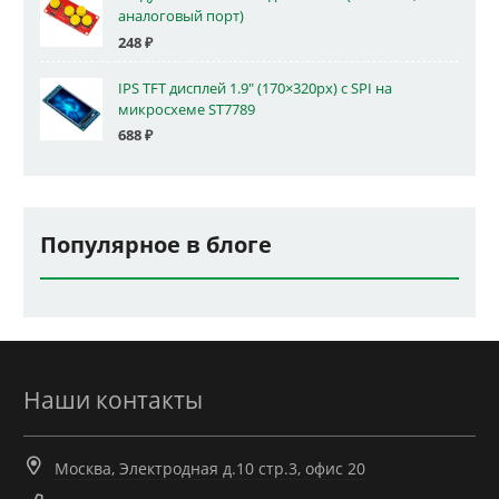
аналоговый порт)
248
₽
IPS TFT дисплей 1.9" (170×320px) с SPI на
микросхеме ST7789
688
₽
Популярное в блоге
Наши контакты
Москва, Электродная д.10 стр.3, офис 20