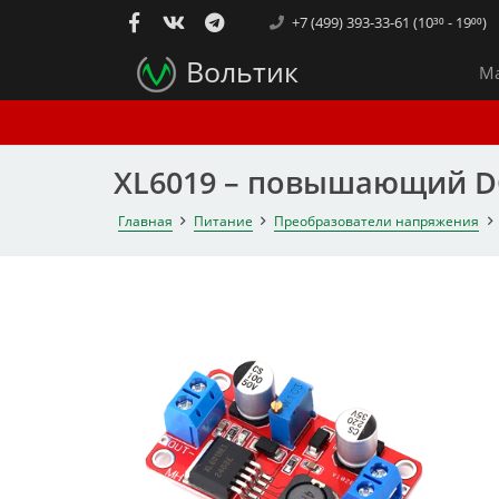
+7 (499) 393-33-61 (10³⁰ - 19⁰⁰)
Вольтик
Ма
XL6019 – повышающий DC-
Главная
Питание
Преобразователи напряжения