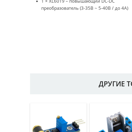
1 × XL6019 – повышающий DC-DC
преобразователь (3-35В ~ 5-40В / до 4А)
ДРУГИЕ 