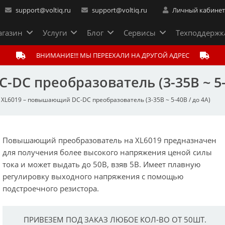
support@voltiq.ru
support@voltiq.ru
Личный кабине
газин
Услуги
Блог
Сервисы
Техподдержк
ВНИМАНИЕ!!! МЫ ПЕРЕЕХАЛИ НА ДРУГОЙ АДРЕС
DC преобразователь (3-35В ~ 5-4
XL6019 – повышающий DC-DC преобразователь (3-35В ~ 5-40В / до 4А)
Повышающий преобразователь на XL6019 предназначен
для получения более высокого напряжения ценой силы
тока и может выдать до 50В, взяв 5В. Имеет плавную
регулировку выходного напряжения с помощью
подстроечного резистора.
ПРИВЕЗЕМ ПОД ЗАКАЗ ЛЮБОЕ КОЛ-ВО ОТ 50ШТ.