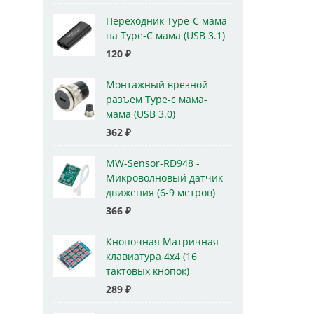
Переходник Type-C мама
на Type-C мама (USB 3.1)
120
₽
Монтажный врезной
разъем Type-c мама-
мама (USB 3.0)
362
₽
MW-Sensor-RD948 -
Микроволновый датчик
движения (6-9 метров)
366
₽
Кнопочная Матричная
клавиатура 4x4 (16
тактовых кнопок)
289
₽