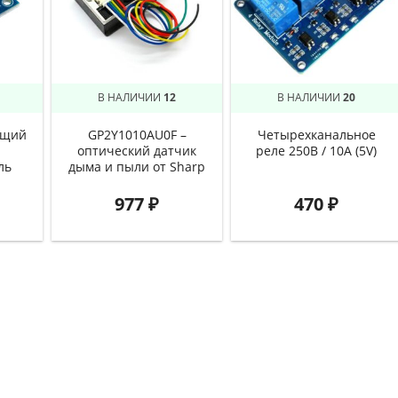
В НАЛИЧИИ
12
В НАЛИЧИИ
20
ющий
GP2Y1010AU0F –
Четырехканальное
оптический датчик
реле 250В / 10А (5V)
ль
дыма и пыли от Sharp
977
₽
470
₽