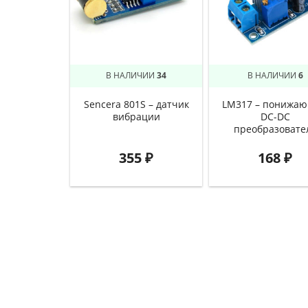
В НАЛИЧИИ
34
В НАЛИЧИИ
6
Sencera 801S – датчик
LM317 – понижа
вибрации
DC-DC
преобразовате
355
₽
168
₽