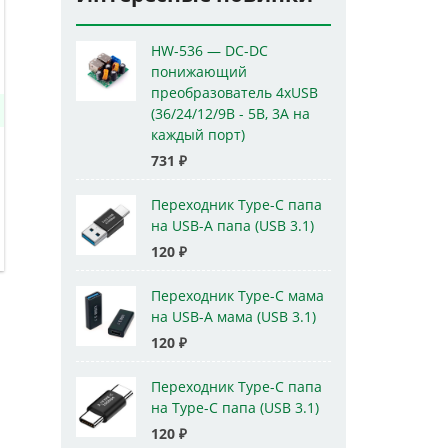
HW-536 — DC-DC
понижающий
преобразователь 4xUSB
(36/24/12/9В - 5В, 3А на
каждый порт)
731
₽
Переходник Type-C папа
на USB-A папа (USB 3.1)
120
₽
Переходник Type-C мама
на USB-A мама (USB 3.1)
120
₽
Переходник Type-C папа
на Type-C папа (USB 3.1)
120
₽