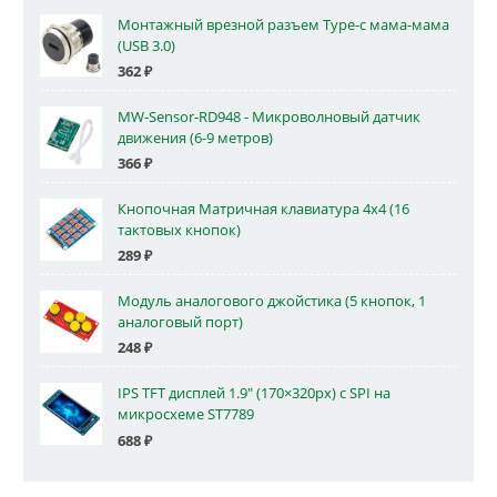
Монтажный врезной разъем Type-c мама-мама
(USB 3.0)
362
₽
MW-Sensor-RD948 - Микроволновый датчик
движения (6-9 метров)
366
₽
Кнопочная Матричная клавиатура 4x4 (16
тактовых кнопок)
289
₽
Модуль аналогового джойстика (5 кнопок, 1
аналоговый порт)
248
₽
IPS TFT дисплей 1.9" (170×320px) с SPI на
микросхеме ST7789
688
₽