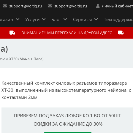
support@voltiq.ru
support@voltiq.ru
Личный кабине
газин
Услуги
Блог
Сервисы
Техподдержк
ВНИМАНИЕ!!! МЫ ПЕРЕЕХАЛИ НА ДРУГОЙ АДРЕС
а)
зъем XT30 (Мама + Папа)
Качественный комплект силовых разъемов типоразмера
XT-30, выполненный из высокотемпературного нейлона, с
контактами 2мм.
ПРИВЕЗЕМ ПОД ЗАКАЗ ЛЮБОЕ КОЛ-ВО ОТ 50ШТ.
СКИДКИ ЗА ОЖИДАНИЕ ДО 30%