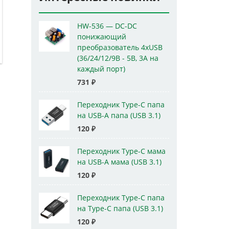
HW-536 — DC-DC
понижающий
преобразователь 4xUSB
(36/24/12/9В - 5В, 3А на
каждый порт)
731
₽
Переходник Type-C папа
на USB-A папа (USB 3.1)
120
₽
Переходник Type-C мама
на USB-A мама (USB 3.1)
120
₽
Переходник Type-C папа
на Type-C папа (USB 3.1)
120
₽