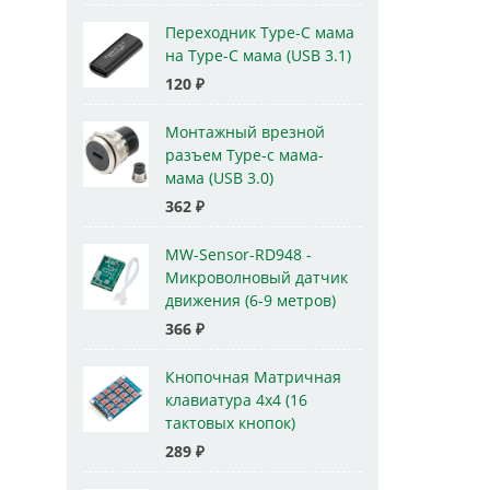
Переходник Type-C мама
на Type-C мама (USB 3.1)
120
₽
Монтажный врезной
разъем Type-c мама-
мама (USB 3.0)
362
₽
MW-Sensor-RD948 -
Микроволновый датчик
движения (6-9 метров)
366
₽
Кнопочная Матричная
клавиатура 4x4 (16
тактовых кнопок)
289
₽