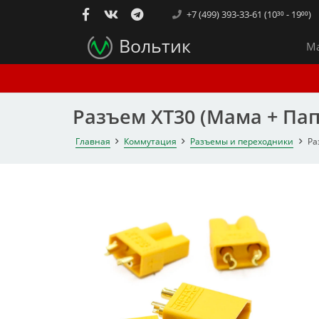
+7 (499) 393-33-61 (10³⁰ - 19⁰⁰)
Вольтик
Ма
Разъем XT30 (Мама + Пап
Главная
Коммутация
Разъемы и переходники
Ра