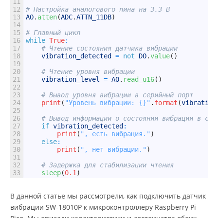
11
12
# Настройка аналогового пина на 3.3 В
13
AO
.
atten
(
ADC
.
ATTN_11DB
)
14
15
# Главный цикл
16
while
True
:
17
# Чтение состояния датчика вибрации
18
vibration_detected
=
not
DO
.
value
(
)
19
20
# Чтение уровня вибрации
21
vibration_level
=
AO
.
read_u16
(
)
22
23
# Вывод уровня вибрации в серийный порт
24
print
(
"Уровень вибрации: {}"
.
format
(
vibration
25
26
# Вывод информации о состоянии вибрации в сер
27
if
vibration_detected
:
28
print
(
", есть вибрация."
)
29
else
:
30
print
(
", нет вибрации."
)
31
32
# Задержка для стабилизации чтения
33
sleep
(
0.1
)
В данной статье мы рассмотрели, как подключить датчик
вибрации SW-18010P к микроконтроллеру Raspberry Pi