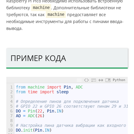
Raspberry Pi Pico необходимо использовать встроенную
библиотеку
. Дополнительные библиотеки не
machine
требуются, так как
предоставляет все
machine
необходимые инструменты для работы с пинами ввода-
вывода.
ПРИМЕР КОДА
Python
1
from
machine 
import
Pin
,
ADC
2
from
time
import
sleep
3
4
# Определение пинов для подключения датчика
5
# GPIO 22 и GPIO 26 соответствуют пинам 29 и 31 н
6
DO
=
Pin
(
22
,
Pin
.
IN
)
7
AO
=
ADC
(
26
)
8
9
# Настройка пина датчика вибрации как входного
10
DO
.
init
(
Pin
.
IN
)