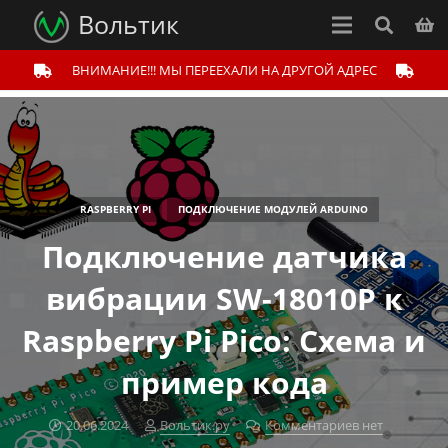
Вольтик
ВНИМАНИЕ!!! МЫ ПЕРЕЕХАЛИ НА ДРУГОЙ АДРЕС
RASPBERRY PI
ПОДКЛЮЧЕНИЕ МОДУЛЕЙ ARDUINO
Подключение датчика
вибрации SW-18010P к
Raspberry Pi Pico: Схема и
пример кода
20.06.2024
Вольтик.ру
Комментариев нет