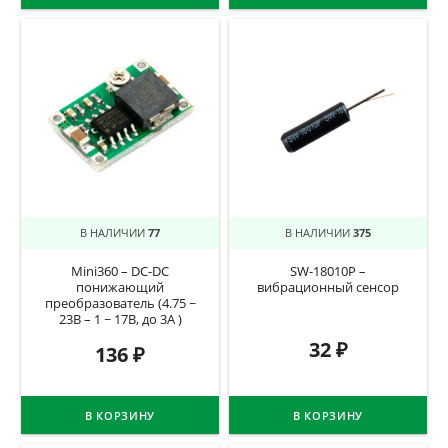
В НАЛИЧИИ
77
В НАЛИЧИИ
375
Mini360 – DC-DC
SW-18010P –
понижающий
вибрационный сенсор
преобразователь (4.75 ~
23В – 1 ~ 17В, до 3А )
32
₽
136
₽
В КОРЗИНУ
В КОРЗИНУ