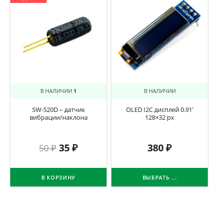
В НАЛИЧИИ
1
В НАЛИЧИИ
SW-520D – датчик
OLED I2C дисплей 0.91′
вибрации/наклона
128×32 px
35
₽
380
₽
50
₽
В КОРЗИНУ
ВЫБРАТЬ ...