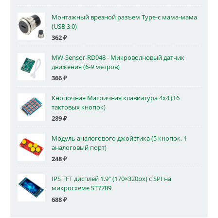
Монтажный врезной разъем Type-c мама-мама
(USB 3.0)
362
₽
MW-Sensor-RD948 - Микроволновый датчик
движения (6-9 метров)
366
₽
Кнопочная Матричная клавиатура 4x4 (16
тактовых кнопок)
289
₽
Модуль аналогового джойстика (5 кнопок, 1
аналоговый порт)
248
₽
IPS TFT дисплей 1.9" (170×320px) с SPI на
микросхеме ST7789
688
₽