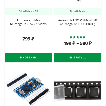
В НАЛИЧИИ
32
В НАЛИЧИИ
Arduino Pro Mini
Arduino NANO V3 Mini-USB
(ATmega328P 5V / 16Mhz)
(ATmega 328P / CH340G)
Оценка
5.0
799
₽
499
₽
–
580
₽
В КОРЗИНУ
ВЫБРАТЬ ...