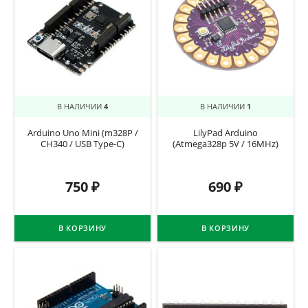
В НАЛИЧИИ
4
В НАЛИЧИИ
1
Arduino Uno Mini (m328P /
LilyPad Arduino
CH340 / USB Type-C)
(Atmega328p 5V / 16MHz)
750
₽
690
₽
В КОРЗИНУ
В КОРЗИНУ