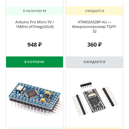
В НАЛИЧИИ
11
ОЖИДАЕТСЯ
Arduino Pro Micro 5V /
ATMEGA328P-AU —
16MHz (ATmega32U4)
Микроконтроллер TQFP-
32
948
₽
360
₽
В КОРЗИНУ
ОЖИДАЕТСЯ