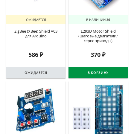
ОЖИДАЕТСЯ
В НАЛИЧИИ
36
ZigBee (XBee) Shield V03
L293D Motor Shield
для Arduino
(шаговые двигатели/
сервоприводы)
586
₽
370
₽
ОЖИДАЕТСЯ
В КОРЗИНУ