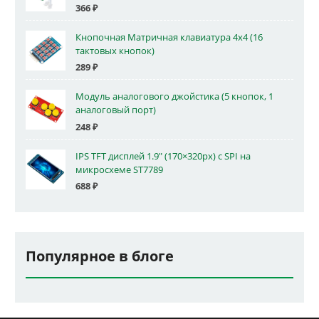
366
₽
Кнопочная Матричная клавиатура 4x4 (16
тактовых кнопок)
289
₽
Модуль аналогового джойстика (5 кнопок, 1
аналоговый порт)
248
₽
IPS TFT дисплей 1.9" (170×320px) с SPI на
микросхеме ST7789
688
₽
Популярное в блоге