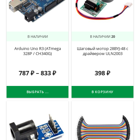
В НАЛИЧИИ
В НАЛИЧИИ
20
Arduino Uno R3 (ATmega
Шаговый мотор 28BYJ-48 с
328P / CH340G)
драйвером ULN2003
787
₽
–
833
₽
398
₽
ВЫБРАТЬ ...
В КОРЗИНУ