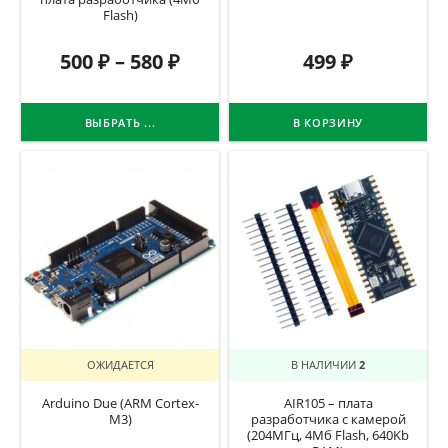
Flash)
500
₽
–
580
₽
499
₽
ВЫБРАТЬ ...
В КОРЗИНУ
ОЖИДАЕТСЯ
В НАЛИЧИИ
2
Arduino Due (ARM Cortex-
AIR105 – плата
M3)
разработчика с камерой
(204МГц, 4Мб Flash, 640Kb