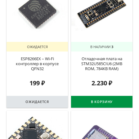
ОЖИДАЕТСЯ
В НАЛИЧИИ
3
ESP8266EX – Wi-Fi
Отладочная плата на
контроллер в корпусе
STM32U585CIU6 (2MB
QFN32
ROM, 784KB RAM)
199
₽
2.230
₽
ОЖИДАЕТСЯ
В КОРЗИНУ