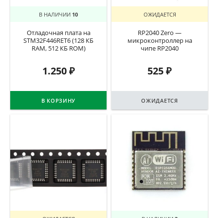
В НАЛИЧИИ
10
ОЖИДАЕТСЯ
Отладочная плата на
RP2040 Zero —
STM32F446RET6 (128 КБ
микроконтроллер на
RAM, 512 КБ ROM)
чипе RP2040
1.250
₽
525
₽
В КОРЗИНУ
ОЖИДАЕТСЯ