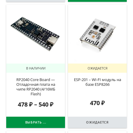
В НАЛИЧИИ
ОЖИДАЕТСЯ
RP2040 Core Board —
ESP-201 – WI-FI модуль на
Отладочная плата на
базе ESP8266
чипе RP2040 (4/16МБ
Flash)
470
₽
478
₽
–
540
₽
ВЫБРАТЬ ...
ОЖИДАЕТСЯ