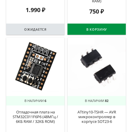
RAM)
1.990
₽
750
₽
ОЖИДАЕТСЯ
В КОРЗИНУ
В НАЛИЧИИ
6
В НАЛИЧИИ
82
Отладочная плата на
ATtiny10-TSHR — AVR
STM32C011F6P6 (48МГц /
микроконтроллер в
6КБ RAM / 32КБ ROM)
корпусе SOT23-6