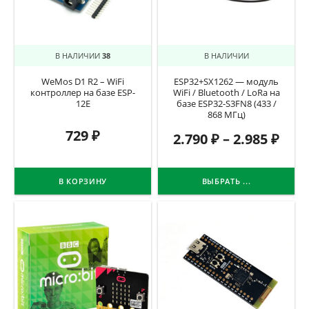
В НАЛИЧИИ
38
В НАЛИЧИИ
WeMos D1 R2 – WiFi
ESP32+SX1262 — модуль
контроллер на базе ESP-
WiFi / Bluetooth / LoRa на
12E
базе ESP32-S3FN8 (433 /
868 МГц)
729
₽
2.790
₽
–
2.985
₽
В КОРЗИНУ
ВЫБРАТЬ ...