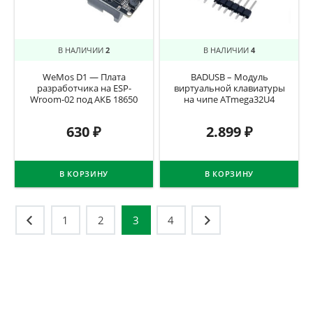
В НАЛИЧИИ
2
В НАЛИЧИИ
4
WeMos D1 — Плата
BADUSB – Модуль
разработчика на ESP-
виртуальной клавиатуры
Wroom-02 под АКБ 18650
на чипе ATmega32U4
630
₽
2.899
₽
В КОРЗИНУ
В КОРЗИНУ
Навигация
1
2
3
4
по
записям