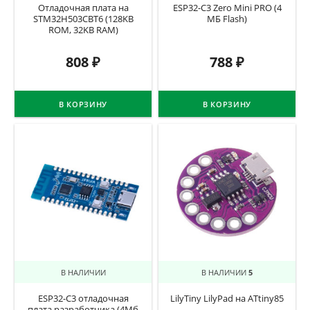
Отладочная плата на
ESP32-C3 Zero Mini PRO (4
STM32H503CBT6 (128KB
МБ Flash)
ROM, 32KB RAM)
808
₽
788
₽
В КОРЗИНУ
В КОРЗИНУ
В НАЛИЧИИ
В НАЛИЧИИ
5
ESP32-C3 отладочная
LilyTiny LilyPad на ATtiny85
плата разработчика (4Мб