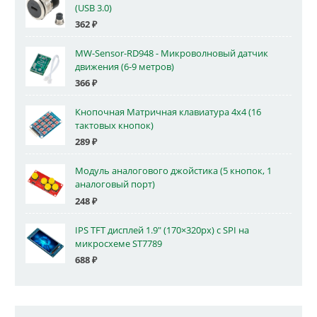
(USB 3.0)
362
₽
MW-Sensor-RD948 - Микроволновый датчик
движения (6-9 метров)
366
₽
Кнопочная Матричная клавиатура 4x4 (16
тактовых кнопок)
289
₽
Модуль аналогового джойстика (5 кнопок, 1
аналоговый порт)
248
₽
IPS TFT дисплей 1.9" (170×320px) с SPI на
микросхеме ST7789
688
₽