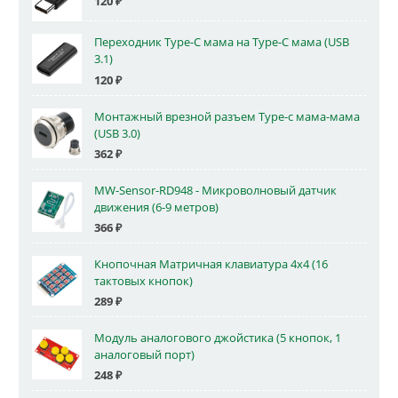
120
₽
Переходник Type-C мама на Type-C мама (USB
3.1)
120
₽
Монтажный врезной разъем Type-c мама-мама
(USB 3.0)
362
₽
MW-Sensor-RD948 - Микроволновый датчик
движения (6-9 метров)
366
₽
Кнопочная Матричная клавиатура 4x4 (16
тактовых кнопок)
289
₽
Модуль аналогового джойстика (5 кнопок, 1
аналоговый порт)
248
₽