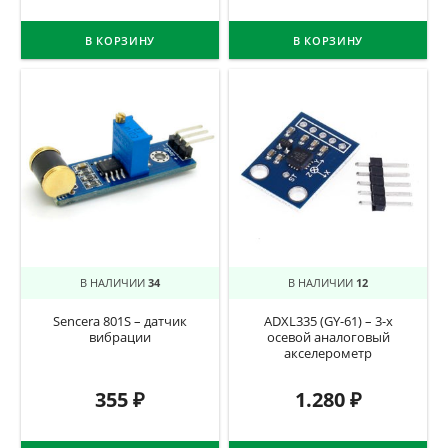
В КОРЗИНУ
В КОРЗИНУ
В НАЛИЧИИ
34
В НАЛИЧИИ
12
Sencera 801S – датчик
ADXL335 (GY-61) – 3-х
вибрации
осевой аналоговый
акселерометр
355
₽
1.280
₽