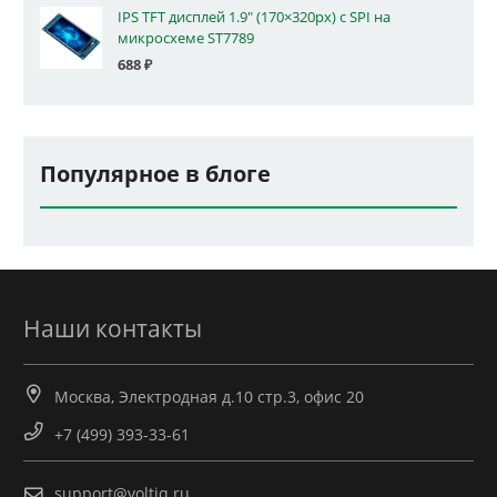
IPS TFT дисплей 1.9" (170×320px) с SPI на
микросхеме ST7789
688
₽
Популярное в блоге
Наши контакты
Москва, Электродная д.10 стр.3, офис 20
+7 (499) 393-33-61
support@voltiq.ru