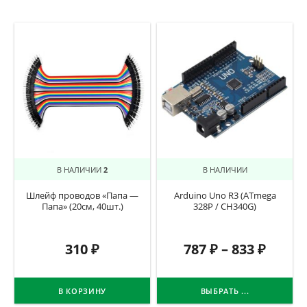
В НАЛИЧИИ
2
В НАЛИЧИИ
Шлейф проводов «Папа —
Arduino Uno R3 (ATmega
Папа» (20см, 40шт.)
328P / CH340G)
310
₽
787
₽
–
833
₽
В КОРЗИНУ
ВЫБРАТЬ ...