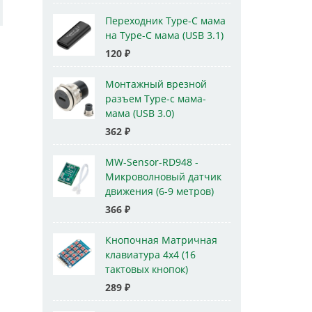
Переходник Type-C мама
на Type-C мама (USB 3.1)
120
₽
Монтажный врезной
разъем Type-c мама-
мама (USB 3.0)
362
₽
MW-Sensor-RD948 -
Микроволновый датчик
движения (6-9 метров)
366
₽
Кнопочная Матричная
клавиатура 4x4 (16
тактовых кнопок)
289
₽