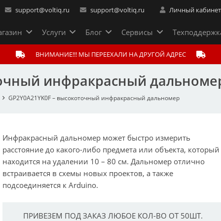
support@voltiq.ru
support@voltiq.ru
Личный кабине
газин
Услуги
Блог
Сервисы
Техподдержк
ВНИМАНИЕ!!! МЫ ПЕРЕЕХАЛИ НА ДРУГОЙ АДРЕС
точный инфракрасный дальноме
GP2Y0A21YK0F – высокоточный инфракрасный дальномер
Инфракрасный дальномер может быстро измерить
расстояние до какого-либо предмета или объекта, который
находится на удалении 10 – 80 см. Дальномер отлично
встраивается в схемы новых проектов, а также
подсоединяется к Arduino.
ПРИВЕЗЕМ ПОД ЗАКАЗ ЛЮБОЕ КОЛ-ВО ОТ 50ШТ.