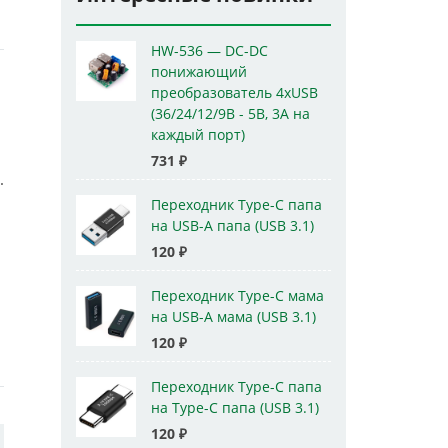
HW-536 — DC-DC
понижающий
преобразователь 4xUSB
(36/24/12/9В - 5В, 3А на
каждый порт)
731
₽
.
Переходник Type-C папа
на USB-A папа (USB 3.1)
120
₽
Переходник Type-C мама
на USB-A мама (USB 3.1)
120
₽
Переходник Type-C папа
на Type-C папа (USB 3.1)
120
₽