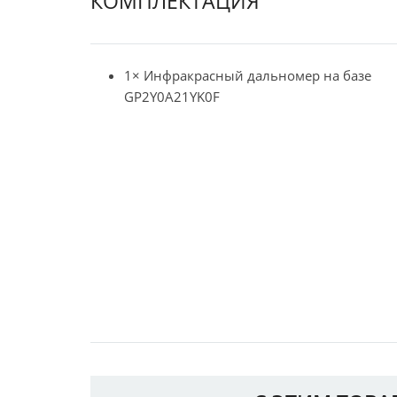
КОМПЛЕКТАЦИЯ
1× Инфракрасный дальномер на базе
GP2Y0A21YK0F