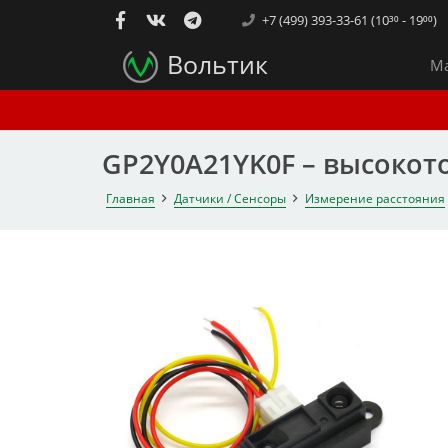
+7 (499) 393-33-61 (10³⁰ - 19⁰⁰)
Вольтик
Ма
GP2Y0A21YK0F – высоко
Главная
Датчики / Сенсоры
Измерение расстояния