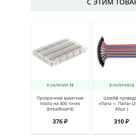
С ЭТИМ ТОВ
В НАЛИЧИИ
12
В НАЛИЧИИ
2
Прозрачная макетная
Шлейф провод
плата на 400 точек
«Папа — Папа» (2
(breadboard)
40шт.)
376
₽
310
₽