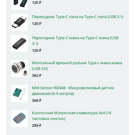
120
₽
Переходник Type-C папа на Type-C папа (USB 3.1)
120
₽
Переходник Type-C мама на Type-C мама (USB
3.1)
120
₽
Монтажный врезной разъем Type-c мама-мама
(USB 3.0)
362
₽
MW-Sensor-RD948 - Микроволновый датчик
движения (6-9 метров)
366
₽
Кнопочная Матричная клавиатура 4x4 (16
тактовых кнопок)
289
₽