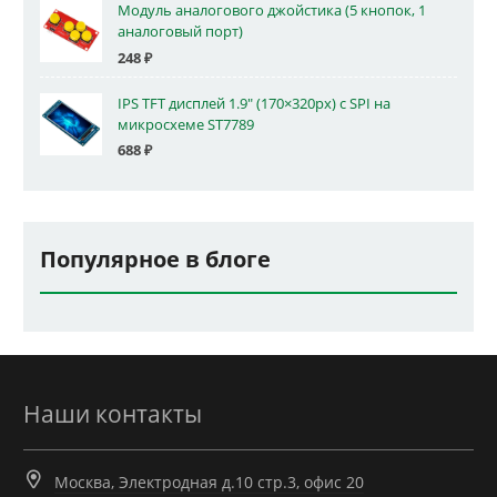
Модуль аналогового джойстика (5 кнопок, 1
аналоговый порт)
248
₽
IPS TFT дисплей 1.9" (170×320px) с SPI на
микросхеме ST7789
688
₽
Популярное в блоге
Наши контакты
Москва, Электродная д.10 стр.3, офис 20