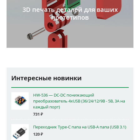
3D печать деталей для ваших
прототипов
Интересные новинки
HW-536 — DC-DC понижающий
преобразователь 4xUSB (36/24/12/9В - 5В, 3А на
каждый порт)
731
₽
Переходник Type-C папа на USB-A папа (USB 3.1)
120
₽