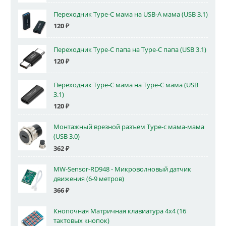
Переходник Type-C мама на USB-A мама (USB 3.1)
120
₽
Переходник Type-C папа на Type-C папа (USB 3.1)
120
₽
Переходник Type-C мама на Type-C мама (USB
3.1)
120
₽
Монтажный врезной разъем Type-c мама-мама
(USB 3.0)
362
₽
MW-Sensor-RD948 - Микроволновый датчик
движения (6-9 метров)
366
₽
Кнопочная Матричная клавиатура 4x4 (16
тактовых кнопок)