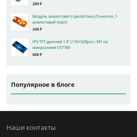
289
₽
Модуль аналогового джойстика (5 кнопок, 1
аналоговый порт)
248
₽
IPS TFT дисплей 1.9" (170×320px) с SPI на
микросхеме ST7789
688
₽
Популярное в блоге
Наши контакты