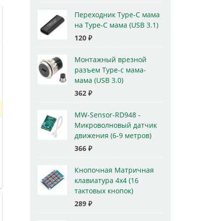
Переходник Type-C мама
на Type-C мама (USB 3.1)
120
₽
Монтажный врезной
разъем Type-c мама-
мама (USB 3.0)
362
₽
MW-Sensor-RD948 -
Микроволновый датчик
движения (6-9 метров)
366
₽
Кнопочная Матричная
клавиатура 4x4 (16
тактовых кнопок)
289
₽