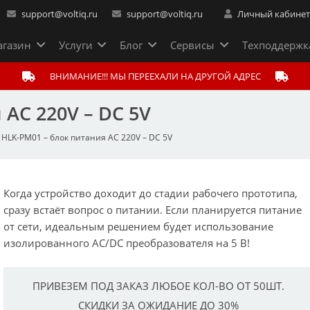
support@voltiq.ru
support@voltiq.ru
Личный кабине
газин
Услуги
Блог
Сервисы
Техподдержк
ВНИМАНИЕ!!! МЫ ПЕРЕЕХАЛИ НА ДРУГОЙ АДРЕС
 AC 220V – DC 5V
HLK-PM01 – блок питания AC 220V – DC 5V
Когда устройство доходит до стадии рабочего прототипа,
сразу встаёт вопрос о питании. Если планируется питание
от сети, идеальным решением будет использование
изолированного AC/DC преобразователя на 5 В!
ПРИВЕЗЕМ ПОД ЗАКАЗ ЛЮБОЕ КОЛ-ВО ОТ 50ШТ.
СКИДКИ ЗА ОЖИДАНИЕ ДО 30%