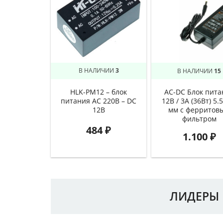
В НАЛИЧИИ
3
В НАЛИЧИИ
15
HLK-PM12 – блок
AC-DC Блок пита
питания AC 220В – DC
12В / 3А (36Вт) 5.
12В
мм с ферритов
фильтром
484
₽
1.100
₽
ЛИДЕРЫ 