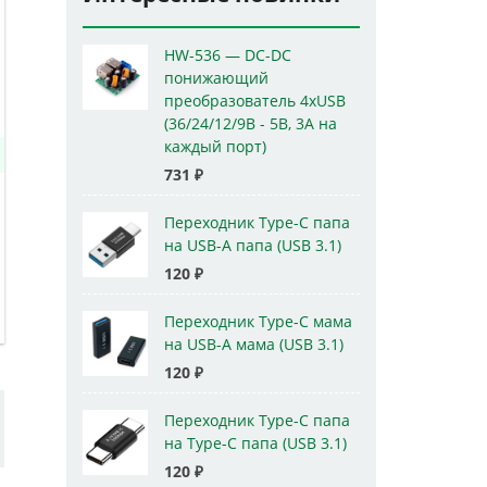
HW-536 — DC-DC
понижающий
преобразователь 4xUSB
(36/24/12/9В - 5В, 3А на
каждый порт)
731
₽
Переходник Type-C папа
на USB-A папа (USB 3.1)
120
₽
Переходник Type-C мама
на USB-A мама (USB 3.1)
120
₽
Переходник Type-C папа
на Type-C папа (USB 3.1)
120
₽