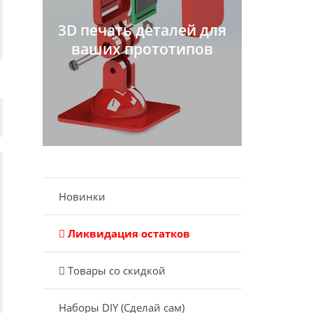
3D печать деталей для
ваших прототипов
и
Новинки
Ликвидация остатков
Товары со скидкой
Наборы DIY (Сделай сам)