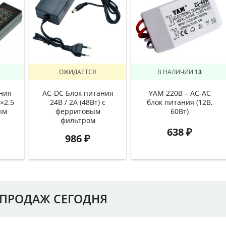
ОЖИДАЕТСЯ
В НАЛИЧИИ
13
ния
AC-DC Блок питания
YAM 220В – AC-AC
5×2.5
24В / 2А (48Вт) с
блок питания (12В,
ым
ферритовым
60Вт)
фильтром
638
₽
986
₽
ПРОДАЖ СЕГОДНЯ