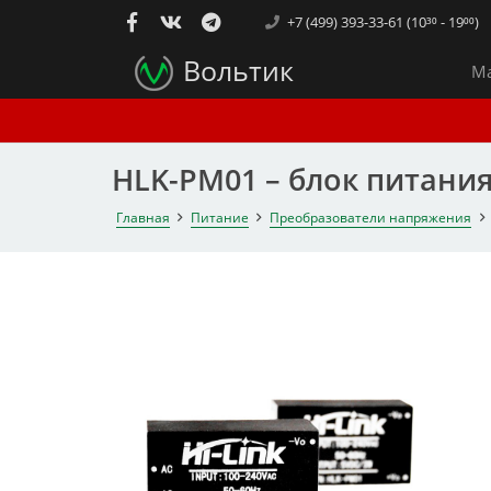
+7 (499) 393-33-61 (10³⁰ - 19⁰⁰)
Вольтик
Ма
HLK-PM01 – блок питания
Главная
Питание
Преобразователи напряжения