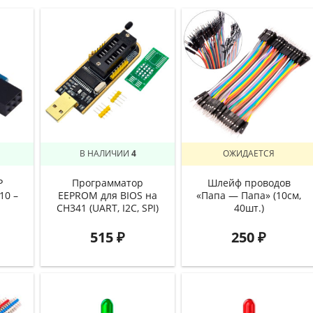
В НАЛИЧИИ
4
ОЖИДАЕТСЯ
P
Программатор
Шлейф проводов
10 –
EEPROM для BIOS на
«Папа — Папа» (10см,
CH341 (UART, I2C, SPI)
40шт.)
515
₽
250
₽