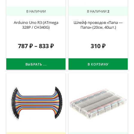
В НАЛИЧИИ
В НАЛИЧИИ
2
Arduino Uno R3 (ATmega
Шлейф проводов «Папа —
328P / CH340G)
Папа» (20см, 40шт.)
787
₽
–
833
₽
310
₽
ВЫБРАТЬ ...
В КОРЗИНУ