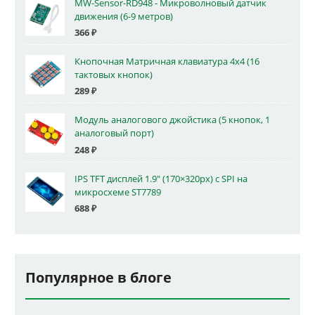
MW-Sensor-RD948 - Микроволновый датчик
движения (6-9 метров)
366
₽
Кнопочная Матричная клавиатура 4x4 (16
тактовых кнопок)
289
₽
Модуль аналогового джойстика (5 кнопок, 1
аналоговый порт)
248
₽
IPS TFT дисплей 1.9" (170×320px) с SPI на
микросхеме ST7789
688
₽
Популярное в блоге