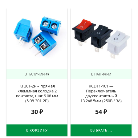
В НАЛИЧИИ
47
В НАЛИЧИИ
KF301-2P – прямая
KCD11-101 —
клеммная колодка 2
Переключатель
контакта, шаг 5.08 мм
двухконтактный
(5.08-301-2P)
13.2×8.5мм (250В / 3А)
30
₽
54
₽
В КОРЗИНУ
ВЫБРАТЬ ...