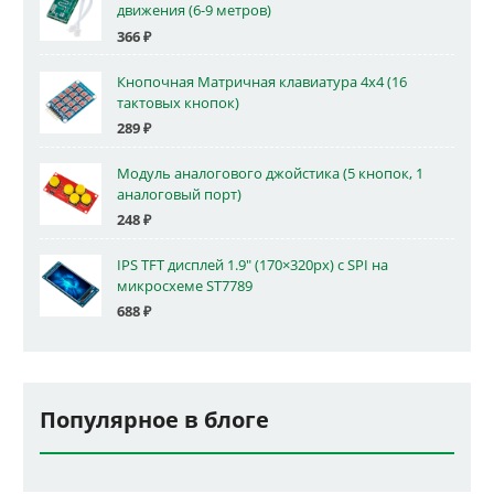
движения (6-9 метров)
366
₽
Кнопочная Матричная клавиатура 4x4 (16
тактовых кнопок)
289
₽
Модуль аналогового джойстика (5 кнопок, 1
аналоговый порт)
248
₽
IPS TFT дисплей 1.9" (170×320px) с SPI на
микросхеме ST7789
688
₽
Популярное в блоге