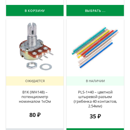
В КОРЗИНУ
ВЫБРАТЬ ...
ОЖИДАЕТСЯ
В НАЛИЧИИ
B1K (WH148) –
PLS-1×40 – цветной
потенциометр
штыревой разъем
номиналом 1кОм
(гребенка 40 контактов,
2.54мм)
80
₽
35
₽