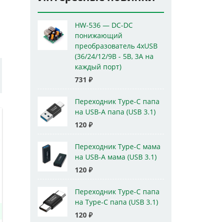
HW-536 — DC-DC
понижающий
преобразователь 4xUSB
(36/24/12/9В - 5В, 3А на
каждый порт)
731
₽
Переходник Type-C папа
на USB-A папа (USB 3.1)
120
₽
Переходник Type-C мама
на USB-A мама (USB 3.1)
120
₽
Переходник Type-C папа
на Type-C папа (USB 3.1)
120
₽