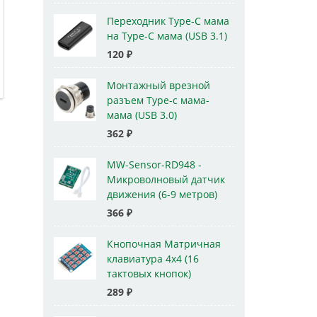
Переходник Type-C мама
на Type-C мама (USB 3.1)
120
₽
Монтажный врезной
разъем Type-c мама-
мама (USB 3.0)
362
₽
MW-Sensor-RD948 -
Микроволновый датчик
движения (6-9 метров)
366
₽
Кнопочная Матричная
клавиатура 4x4 (16
тактовых кнопок)
289
₽