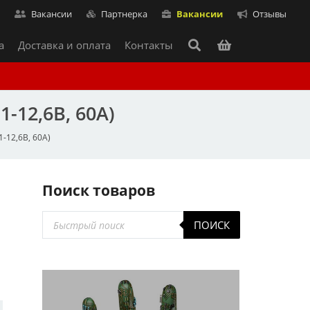
т
Вакансии
Партнерка
Вакансии
Отзывы
а
Доставка и оплата
Контакты
-12,6В, 60А)
-12,6В, 60А)
Поиск товаров
х
Поиск
ПОИСК
товаров