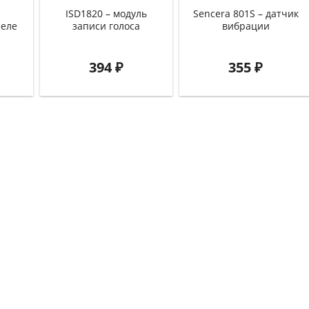
ISD1820 – модуль
Sencera 801S – датчик
реле
записи голоса
вибрации
394
₽
355
₽