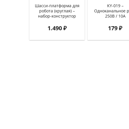
Шасси-платформа для
KY-019 –
робота (круглая) –
Одноканальное 
набор-конструктор
250В / 10А
1.490
₽
179
₽