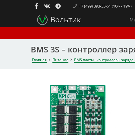
+7 (499) 393-33-61 (10³⁰ - 19⁰⁰)
Вольтик
Ма
BMS 3S – контроллер заря
Главная
Питание
BMS платы - контроллеры заряда 