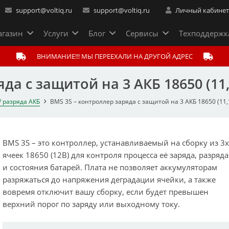
support@voltiq.ru
support@voltiq.ru
Личный кабине
газин
Услуги
Блог
Сервисы
Техподдержк
ВНИМАНИЕ!!! МЫ ПЕРЕЕХАЛИ НА ДРУГОЙ АДРЕС
да с защитой на 3 АКБ 18650 (11,1
/ разряда АКБ
BMS 3S – контроллер заряда с защитой на 3 АКБ 18650 (11,1
BMS 3S – это контроллер, устанавливаемый на сборку из 3
ячеек 18650 (12В) для контроля процесса её заряда, разряда
и состояния батарей. Плата не позволяет аккумуляторам
разряжаться до напряжения деградации ячейки, а также
вовремя отключит вашу сборку, если будет превышен
верхний порог по заряду или выходному току.