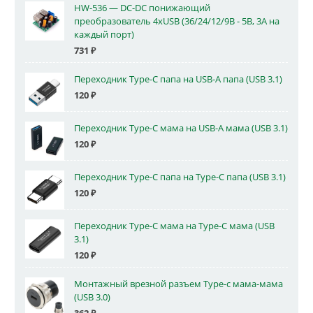
HW-536 — DC-DC понижающий
преобразователь 4xUSB (36/24/12/9В - 5В, 3А на
каждый порт)
731
₽
Переходник Type-C папа на USB-A папа (USB 3.1)
120
₽
Переходник Type-C мама на USB-A мама (USB 3.1)
120
₽
Переходник Type-C папа на Type-C папа (USB 3.1)
120
₽
Переходник Type-C мама на Type-C мама (USB
3.1)
120
₽
Монтажный врезной разъем Type-c мама-мама
(USB 3.0)