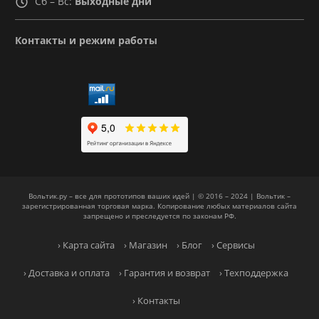
Сб – Вс:
Выходные дни
Контакты и режим работы
Вольтик.ру – все для прототипов ваших идей | © 2016 – 2024 | Вольтик –
зарегистрированная торговая марка. Копирование любых материалов сайта
запрещено и преследуется по законам РФ.
› Карта сайта
› Магазин
› Блог
› Сервисы
› Доставка и оплата
› Гарантия и возврат
› Техподдержка
› Контакты