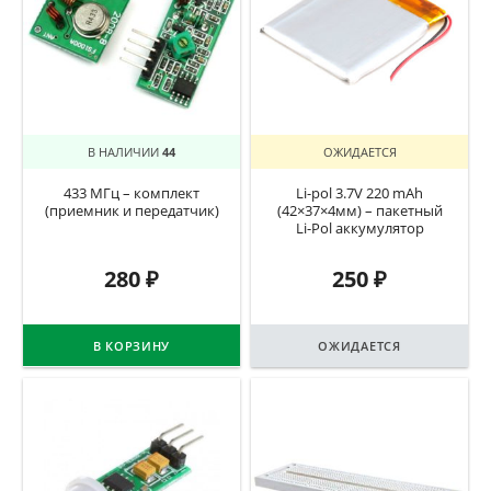
В НАЛИЧИИ
44
ОЖИДАЕТСЯ
433 МГц – комплект
Li-pol 3.7V 220 mAh
(приемник и передатчик)
(42×37×4мм) – пакетный
Li-Pol аккумулятор
280
₽
250
₽
В КОРЗИНУ
ОЖИДАЕТСЯ