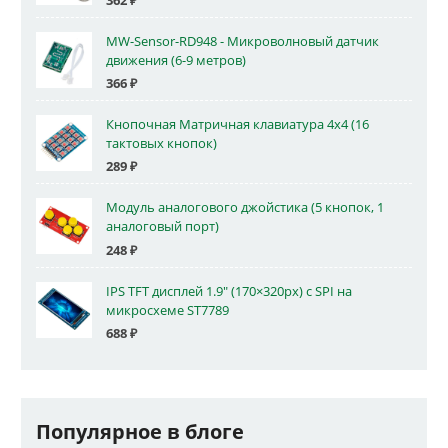
362
₽
MW-Sensor-RD948 - Микроволновый датчик
движения (6-9 метров)
366
₽
Кнопочная Матричная клавиатура 4x4 (16
тактовых кнопок)
289
₽
Модуль аналогового джойстика (5 кнопок, 1
аналоговый порт)
248
₽
IPS TFT дисплей 1.9" (170×320px) с SPI на
микросхеме ST7789
688
₽
Популярное в блоге