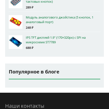
тактовых кнопок)
289
₽
Модуль аналогового джойстика (5 кнопок, 1
аналоговый порт)
248
₽
IPS TFT дисплей 1.9" (170×320px) с SPI на
микросхеме ST7789
688
₽
Популярное в блоге
Наши контакты