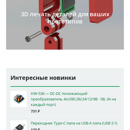
3D печать деталей для ваших
прототипов
Интересные новинки
HW-536 — DC-DC понижающий
преобразователь 4xUSB (36/24/12/9В - 5В, 3А на
каждый порт)
731
₽
Переходник Type-C папа на USB-A папа (USB 3.1)
120
₽