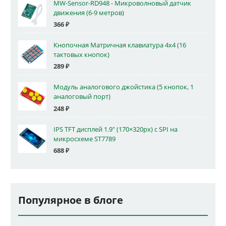
MW-Sensor-RD948 - Микроволновый датчик
движения (6-9 метров)
366
₽
Кнопочная Матричная клавиатура 4x4 (16
тактовых кнопок)
289
₽
Модуль аналогового джойстика (5 кнопок, 1
аналоговый порт)
248
₽
IPS TFT дисплей 1.9" (170×320px) с SPI на
микросхеме ST7789
688
₽
Популярное в блоге