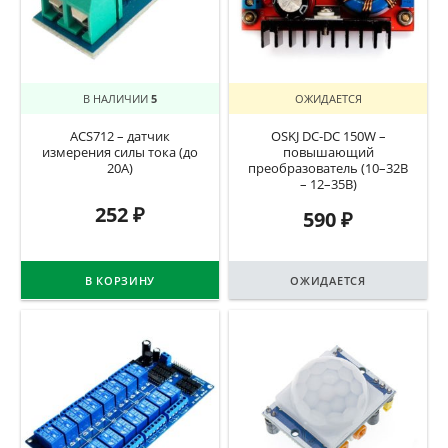
В НАЛИЧИИ
5
ОЖИДАЕТСЯ
ACS712 – датчик
OSKJ DC-DC 150W –
измерения силы тока (до
повышающий
20А)
преобразователь (10–32В
– 12–35В)
252
₽
590
₽
В КОРЗИНУ
ОЖИДАЕТСЯ