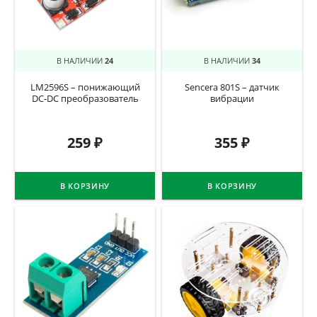
В НАЛИЧИИ
24
В НАЛИЧИИ
34
LM2596S – понижающий
Sencera 801S – датчик
DC-DC преобразователь
вибрации
259
₽
355
₽
В КОРЗИНУ
В КОРЗИНУ