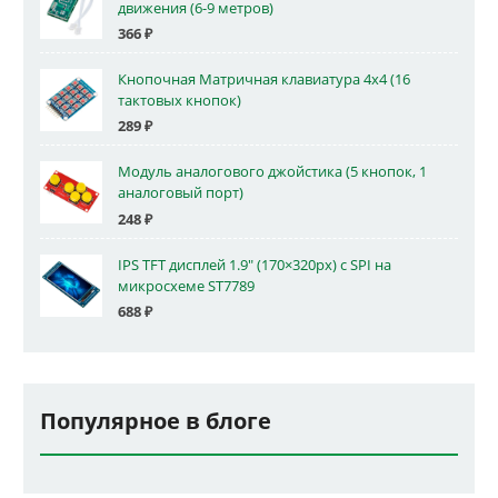
движения (6-9 метров)
366
₽
Кнопочная Матричная клавиатура 4x4 (16
тактовых кнопок)
289
₽
Модуль аналогового джойстика (5 кнопок, 1
аналоговый порт)
248
₽
IPS TFT дисплей 1.9" (170×320px) с SPI на
микросхеме ST7789
688
₽
Популярное в блоге