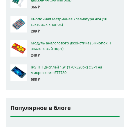
движения (6-9 метров)
366
₽
Кнопочная Матричная клавиатура 4x4 (16
тактовых кнопок)
289
₽
Модуль аналогового джойстика (5 кнопок, 1
аналоговый порт)
248
₽
IPS TFT дисплей 1.9" (170×320px) с SPI на
микросхеме ST7789
688
₽
Популярное в блоге