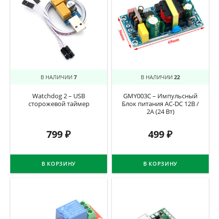
В НАЛИЧИИ
7
В НАЛИЧИИ
22
Watchdog 2 – USB
GMY003C – Импульсный
сторожевой таймер
Блок питания AC-DC 12В /
2А (24 Вт)
799
₽
499
₽
В КОРЗИНУ
В КОРЗИНУ